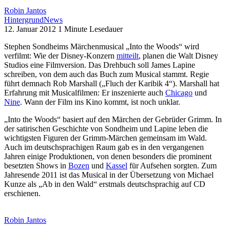
Robin Jantos
Hintergrund
News
12. Januar 2012
1 Minute Lesedauer
Stephen Sondheims Märchenmusical „Into the Woods“ wird
verfilmt: Wie der Disney-Konzern
mitteilt
, planen die Walt Disney
Studios eine Filmversion. Das Drehbuch soll James Lapine
schreiben, von dem auch das Buch zum Musical stammt. Regie
führt demnach Rob Marshall („Fluch der Karibik 4“). Marshall hat
Erfahrung mit Musicalfilmen: Er inszenierte auch
Chicago
und
Nine
. Wann der Film ins Kino kommt, ist noch unklar.
„Into the Woods“ basiert auf den Märchen der Gebrüder Grimm. In
der satirischen Geschichte von Sondheim und Lapine leben die
wichtigsten Figuren der Grimm-Märchen gemeinsam im Wald.
Auch im deutschsprachigen Raum gab es in den vergangenen
Jahren einige Produktionen, von denen besonders die prominent
besetzten Shows in
Bozen
und
Kassel
für Aufsehen sorgten. Zum
Jahresende 2011 ist das Musical in der Übersetzung von Michael
Kunze als „Ab in den Wald“ erstmals deutschsprachig auf CD
erschienen.
Robin Jantos