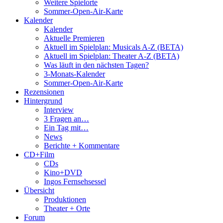
Weitere Spielorte
Sommer-Open-Air-Karte
Kalender
Kalender
Aktuelle Premieren
Aktuell im Spielplan: Musicals A-Z (BETA)
Aktuell im Spielplan: Theater A-Z (BETA)
Was läuft in den nächsten Tagen?
3-Monats-Kalender
Sommer-Open-Air-Karte
Rezensionen
Hintergrund
Interview
3 Fragen an…
Ein Tag mit…
News
Berichte + Kommentare
CD+Film
CDs
Kino+DVD
Ingos Fernsehsessel
Übersicht
Produktionen
Theater + Orte
Forum