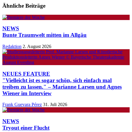
Ähnliche Beiträge
NEWS
Bunte Traumwelt mitten im Allgäu
Redaktion
2. August 2026
NEUES FEATURE
"Vielleicht ist es sogar schön, sich einfach mal
treiben zu lassen." – Marianne Larsen und Agnes
Wiener im Interview
Frank Guevara Pérez
31. Juli 2026
NEWS
Tryout einer Flucht