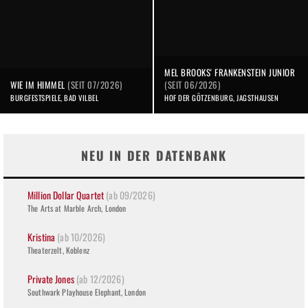
MEL BROOKS' FRANKENSTEIN JUNIOR
WIE IM HIMMEL
(SEIT 07/2026)
(SEIT 06/2026)
BURGFESTSPIELE, BAD VILBEL
HOF DER GÖTZENBURG, JAGSTHAUSEN
NEU IN DER DATENBANK
Million Dollar Quartet
(ab 09/2026)
The Arts at Marble Arch, London
Kristina
(ab 10/2026)
Theaterzelt, Koblenz
Private Jones
(ab 12/2026)
Southwark Playhouse Elephant, London