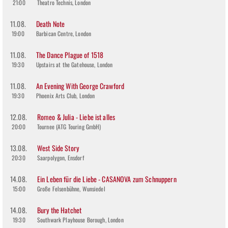
21:00
Theatro Technis, London
11.08.
Death Note
19:00
Barbican Centre, London
11.08.
The Dance Plague of 1518
19:30
Upstairs at the Gatehouse, London
11.08.
An Evening With George Crawford
19:30
Phoenix Arts Club, London
12.08.
Romeo & Julia - Liebe ist alles
20:00
Tournee (ATG Touring GmbH)
13.08.
West Side Story
20:30
Saarpolygon, Ensdorf
14.08.
Ein Leben für die Liebe - CASANOVA zum Schnuppern
15:00
Große Felsenbühne, Wunsiedel
14.08.
Bury the Hatchet
19:30
Southwark Playhouse Borough, London