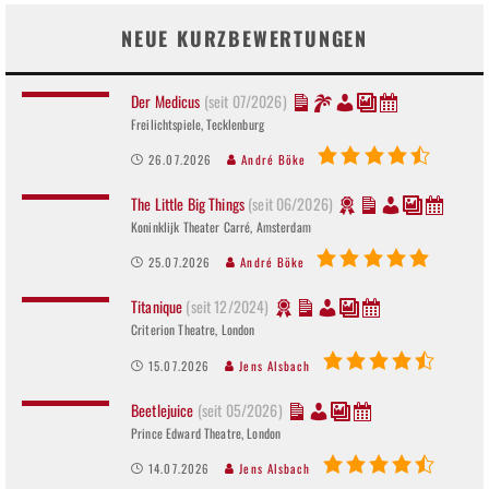
NEUE KURZBEWERTUNGEN
Der Medicus
(seit 07/2026)
Freilichtspiele, Tecklenburg
26.07.2026
André Böke
The Little Big Things
(seit 06/2026)
Koninklijk Theater Carré, Amsterdam
25.07.2026
André Böke
Titanique
(seit 12/2024)
Criterion Theatre, London
15.07.2026
Jens Alsbach
Beetlejuice
(seit 05/2026)
Prince Edward Theatre, London
14.07.2026
Jens Alsbach