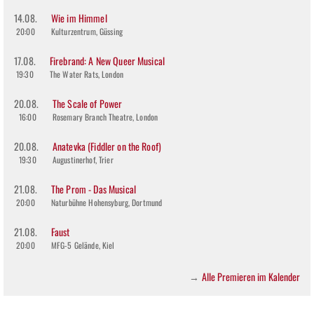
14.08.
Wie im Himmel
20:00
Kulturzentrum, Güssing
17.08.
Firebrand: A New Queer Musical
19:30
The Water Rats, London
20.08.
The Scale of Power
16:00
Rosemary Branch Theatre, London
20.08.
Anatevka (Fiddler on the Roof)
19:30
Augustinerhof, Trier
21.08.
The Prom - Das Musical
20:00
Naturbühne Hohensyburg, Dortmund
21.08.
Faust
20:00
MFG-5 Gelände, Kiel
Alle Premieren im Kalender
→