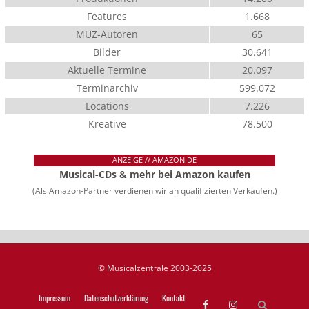
Features
1.668
MUZ-Autoren
65
Bilder
30.641
Aktuelle Termine
20.097
Terminarchiv
599.072
Locations
7.226
Kreative
78.500
ANZEIGE // AMAZON.DE
Musical-CDs & mehr bei Amazon kaufen
(Als Amazon-Partner verdienen wir an qualifizierten Verkäufen.)
© Musicalzentrale 2003-2025
Impressum
Datenschutzerklärung
Kontakt