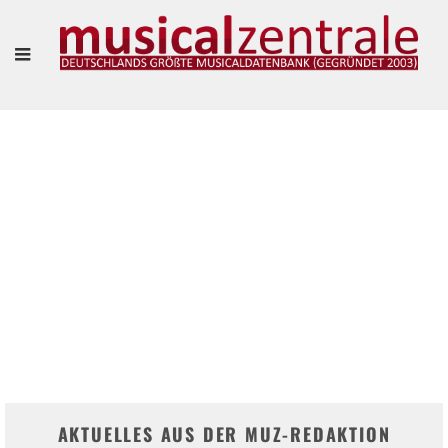
"VIELLEICHT IST ES SOGAR SCHÖN, SICH EINFACH MAL TREIBEN ZU LASSEN."
– MARIANNE LARSEN UND AGNES WIENER IM INTERVIEW
Frank Guevara Pérez
AKTUELLES AUS DER MUZ-REDAKTION