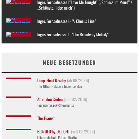
Ingos Fernsehsessel "Love Me Tonight" („Schloss im Mond“ /
„Schönste, liebe mich“)
Ingos Fernsehsessel - "A Chorus Line"
Ingos Fernsehsessel - "The Broadway Melody"
NEUE BESETZUNGEN
Deep-Heat Rivalry
(ab 09/2026)
The Other Palace Studio, London
Ab in den Süden
(seit 02/2016)
Tournee (WackyShowkultur)
The Pianist
BLINDED by DELIGHT
(seit 09/2025)
Friedrichstadt-Palast, Berlin