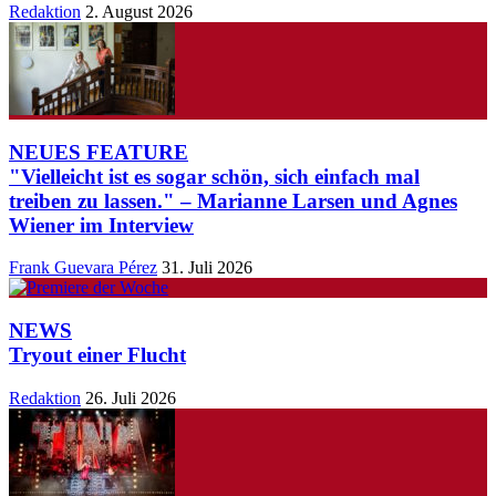
Redaktion
2. August 2026
NEUES FEATURE
"Vielleicht ist es sogar schön, sich einfach mal
treiben zu lassen." – Marianne Larsen und Agnes
Wiener im Interview
Frank Guevara Pérez
31. Juli 2026
NEWS
Tryout einer Flucht
Redaktion
26. Juli 2026