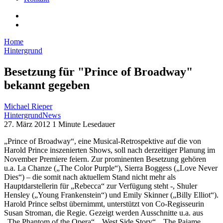
Home
Hintergrund
Besetzung für "Prince of Broadway"
bekannt gegeben
Michael Rieper
Hintergrund
News
27. März 2012
1 Minute Lesedauer
„Prince of Broadway“, eine Musical-Retrospektive auf die von
Harold Prince inszenierten Shows, soll nach derzeitiger Planung im
November Premiere feiern. Zur prominenten Besetzung gehören
u.a. La Chanze („The Color Purple“), Sierra Boggess („Love Never
Dies“) – die somit nach aktuellem Stand nicht mehr als
Hauptdarstellerin für „Rebecca“ zur Verfügung steht -, Shuler
Hensley („Young Frankenstein“) und Emily Skinner („Billy Elliot“).
Harold Prince selbst übernimmt, unterstützt von Co-Regisseurin
Susan Stroman, die Regie. Gezeigt werden Ausschnitte u.a. aus
„The Phantom of the Opera“, „West Side Story“, „The Pajame