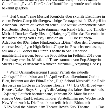
Game“ und „Evita“. Der Ort der Uraufführung wurde noch nicht
bekannt gegeben.
+++ „Fat Camp“, eine Musical-Komödie über skurrile Ereignisse in
einem Ferien-Camp für übergewichtige Teenager, ist ab 12. April im
American Theatre of Actors zu sehen. Die Musik komponierte Matt
Roi Berger, Buch und Texte stammen von Randy Blair und Timothy
Michael Drucker. Carly Jibson („Hairspray“) führt das Ensemble in
der Inszenierung von Casey Hushion an. +++ Die Bühnen-
Adaption der 80er-Jahre-Filmkomödie „Diner“ über den Übergang
einer sechsköpfigen High-School-Clique ins Erwachsenendasein,
soll am 23. Oktober im Curran Theatre in San Francisco
uraufgeführt werden, bevor die Produktion im Frühjahr 2013 den
Broadway erreicht. Musik und Texte stammen von Pop-Sängerin
Sheryl Crow, es inszeniert Kathleen Marshall („Anything Goes“).
+++ Wenn Originalbesetzung Hunter Parrish die aktuelle
„Godspell“-Produktion am 15. April verlässt, übernimmt Corbin
Bleu, bekannt aus der Film-Reihe „High School Musical“, die Rolle
des Jesus im Circle in the Square Theatre. +++ Die Off-Broadway-
Revue „Naked Boys Singing“, die Anfang des Jahres ihre mehr als
12-jährige Laufzeit beendet hatte, kehrt am 22. März für eine
erneute Open-End-Laufzeit mit drei Vorstellungen pro Woche nach
New York zurück. Die Produktion teilt sich die Bühne mit
„NEWSical the Musical“ im Theatre Row’s Kirk Theatre. +++ Das