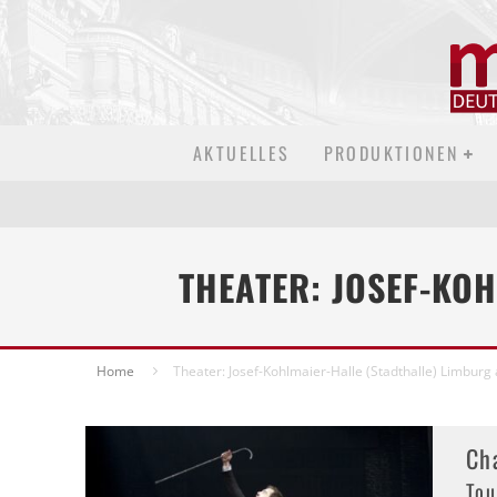
AKTUELLES
PRODUKTIONEN
THEATER: JOSEF-KO
Home
Theater: Josef-Kohlmaier-Halle (Stadthalle) Limburg
Ch
Tou