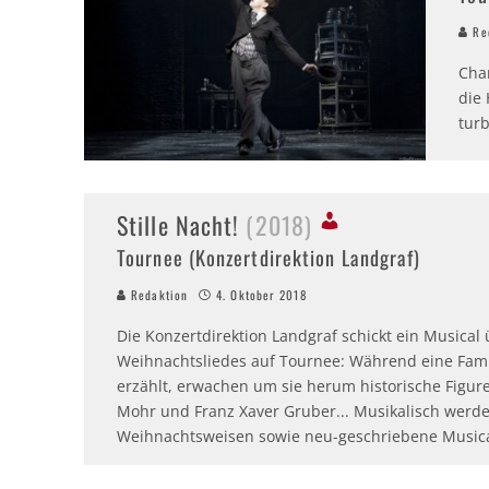
Red
Cha
die
tur
Stille Nacht!
(2018)
Tournee (Konzertdirektion Landgraf)
Redaktion
4. Oktober 2018
Die Konzertdirektion Landgraf schickt ein Musica
Weihnachtsliedes auf Tournee: Während eine Famil
erzählt, erwachen um sie herum historische Figur
Mohr und Franz Xaver Gruber... Musikalisch werd
Weihnachtsweisen sowie neu-geschriebene Musica