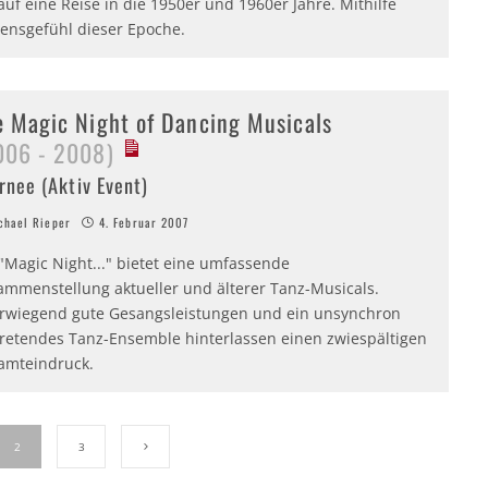
f eine Reise in die 1950er und 1960er Jahre. Mithilfe
ensgefühl dieser Epoche.
e Magic Night of Dancing Musicals
006 - 2008)
rnee (Aktiv Event)
hael Rieper
4. Februar 2007
"Magic Night..." bietet eine umfassende
ammenstellung aktueller und älterer Tanz-Musicals.
rwiegend gute Gesangsleistungen und ein unsynchron
tretendes Tanz-Ensemble hinterlassen einen zwiespältigen
amteindruck.
2
3