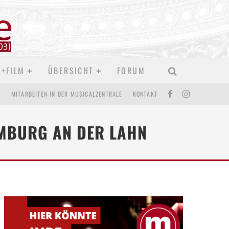
D+FILM
ÜBERSICHT
FORUM
M
MITARBEITEN IN DER MUSICALZENTRALE
KONTAKT
IMBURG AN DER LAHN