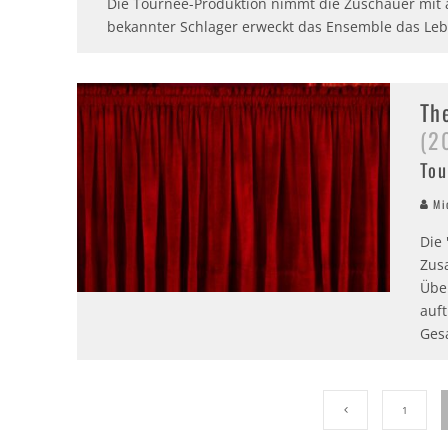
Die Tournee-Produktion nimmt die Zuschauer mit au
bekannter Schlager erweckt das Ensemble das Leb
Th
(2
Tou
Mic
Die 
Zus
Übe
auf
Ges
1