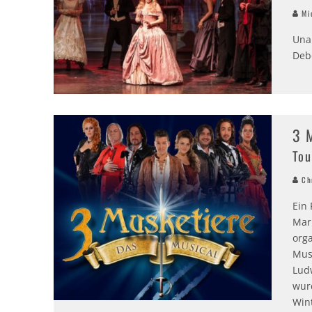
Mic
Una
Deb
3 
Tou
Chr
Ein
Mar
org
Mus
Lud
wur
Wint