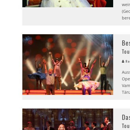
wei
(Ge
bere
Be
Tou
Red
Aus
Ope
Vam
Tän
Da
Tou