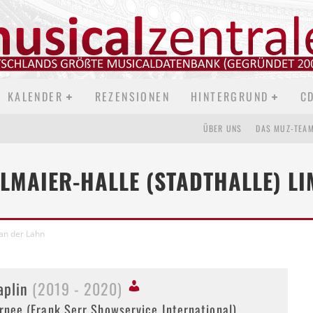
KALENDER
REZENSIONEN
HINTERGRUND
C
ÜBER UNS
DAS MUZ-TEA
HLMAIER-HALLE (STADTHALLE) L
 an der Lahn
aplin
(2019 - 2020)
rnee (Frank Serr Showservice International)