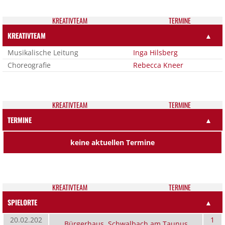
KREATIV­TEAM
TER­MI­NE
KREATIVTEAM
▲
Musikalische Leitung
Inga Hilsberg
Choreografie
Rebecca Kneer
KREATIV­TEAM
TER­MI­NE
TERMINE
▲
keine aktuellen Termine
KREATIV­TEAM
TER­MI­NE
SPIELORTE
▲
20.02.202
1
Bürgerhaus, Schwalbach am Taunus