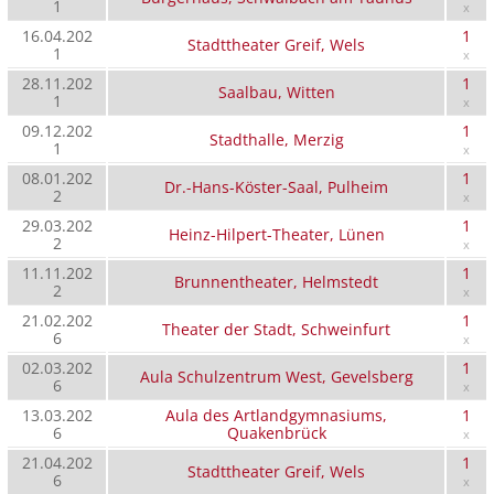
1
x
16.04.202
1
Stadttheater Greif, Wels
1
x
28.11.202
1
Saalbau, Witten
1
x
09.12.202
1
Stadthalle, Merzig
1
x
08.01.202
1
Dr.-Hans-Köster-Saal, Pulheim
2
x
29.03.202
1
Heinz-Hilpert-Theater, Lünen
2
x
11.11.202
1
Brunnentheater, Helmstedt
2
x
21.02.202
1
Theater der Stadt, Schweinfurt
6
x
02.03.202
1
Aula Schulzentrum West, Gevelsberg
6
x
13.03.202
Aula des Artlandgymnasiums,
1
6
Quakenbrück
x
21.04.202
1
Stadttheater Greif, Wels
6
x