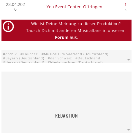
23.04.202
1
You Event Center, Oftringen
6
x
Wie ist Deine Meinung zu dieser Produktion?
Tausch Dich mit anderen Musicalfans in unserem
Forum
aus.
Archiv
Tournee
Musicals im Saarland (Deutschland)
Bayern (Deutschland)
der Schweiz
Deutschland
Hessen (Deutschland)
Niedersachsen (Deutschland)
Nordrhein-Westfalen (Deutschland)
Österreich
Gevelsberg
Helmstedt
Lünen
Merzig
Oftringen
Pulheim
Quakenbrück
Schwalbach am Taunus
Schweinfurt
Wels
Witten
The Show must go on - Am Broadway ist die Hölle los!
Aula des Artlandgymnasiums Quakenbrück
Aula Schulzentrum West Gevelsberg
Brunnentheater Helmstedt
Bürgerhaus Schwalbach am Taunus
Dr.-Hans-Köster-Saal Pulheim
Heinz-Hilpert-Theater Lünen
Kammeroper Köln Köln
Saalbau Witten
Stadthalle Merzig
Stadttheater Greif Wels
Theater der Stadt Schweinfurt
You Event Center Oftringen
REDAKTION