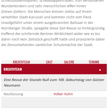
Schiessbudenmajoren, Scheuklappenfrauen, früh verdorbenen
Wunderkindern und sehr menschlichen Affen hinter
(Zonen-)Gittern. Die Menschen kreisen ziellos auf ihrem
verkohlten Stadt-Karussel und kommen nicht vom Fleck.
Uraufgeführt unter einem ausgebrannten Ballsaal in der
Nürnberger Straße, spiegelte diese Zeit-Revue so hintergründig
treffend die schillernde Berliner Wirklichkeit wider wie es bis
dahin noch kein Zeitstück geschafft hatte und provozierte dabei
die Zensurbehörden sämtlicher Schutzmächte der Stadt.
KREATIV­TEAM
CAST
GALE­RIE
TER­MI­NE
KREATIVTEAM
▲
Eine Revue der Stunde Null zum 100. Geburtstag von Günter
Neumann
Neufassung
Volker Kühn