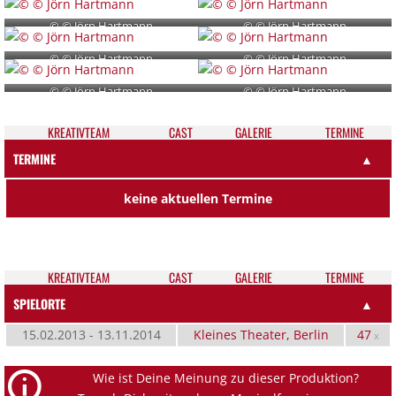
© © Jörn Hartmann
© © Jörn Hartmann
© © Jörn Hartmann
© © Jörn Hartmann
© © Jörn Hartmann
© © Jörn Hartmann
KREATIV­TEAM
CAST
GALE­RIE
TER­MI­NE
TERMINE
▲
keine aktuellen Termine
KREATIV­TEAM
CAST
GALE­RIE
TER­MI­NE
SPIELORTE
▲
15.02.2013 - 13.11.2014
Kleines Theater, Berlin
47
x
Wie ist Deine Meinung zu dieser Produktion?