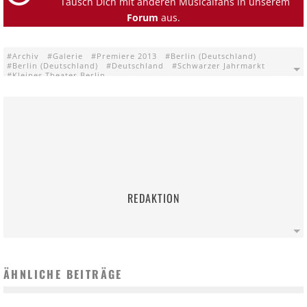
Tausch Dich mit anderen Musicalfans in unserem
Forum
aus.
Archiv
Galerie
Premiere 2013
Berlin (Deutschland)
Berlin (Deutschland)
Deutschland
Schwarzer Jahrmarkt
Kleines Theater Berlin
REDAKTION
ÄHNLICHE BEITRÄGE