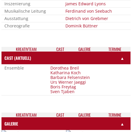
Inszenierung
James Edward Lyons
Musikalische Leitung
Ferdinand von Seebach
Ausstattung
Dietrich von Grebmer
Choreografie
Dominik Büttner
KREATIV­TEAM
CAST
GALE­RIE
TER­MI­NE
CAST (AKTUELL)
▲
Ensemble
Dorothea Breil
Katharina Koch
Barbara Felsenstein
Urs Werner Jaeggi
Boris Freytag
Sven Tjaben
KREATIV­TEAM
CAST
GALE­RIE
TER­MI­NE
GALERIE
▲