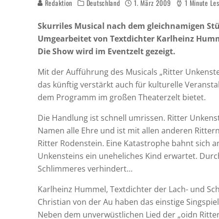
Redaktion
Deutschland
1. März 2009
1 Minute Le
Skurriles Musical nach dem gleichnamigen St
Umgearbeitet von Textdichter Karlheinz Hum
Die Show wird im Eventzelt gezeigt.
Mit der Aufführung des Musicals „Ritter Unkenste
das künftig verstärkt auch für kulturelle Verans
dem Programm im großen Theaterzelt bietet.
Die Handlung ist schnell umrissen. Ritter Unken
Namen alle Ehre und ist mit allen anderen Rittern
Ritter Rodenstein. Eine Katastrophe bahnt sich a
Unkensteins ein uneheliches Kind erwartet. Durc
Schlimmeres verhindert…
Karlheinz Hummel, Textdichter der Lach- und S
Christian von der Au haben das einstige Singspi
Neben dem unverwüstlichen Lied der „oidn Ritters