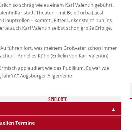
ürlich so schräg wie es einem Karl Valentin gebührt.
entinKarlstadt Theater – mit Bele Turba (Liesl
den Hauptrollen – kommt „Ritter Unkenstein“ nun ins
rte auch Karl Valentin selbst schon große Erfolge.
er Au führen fort, was meinem Großvater schon immer
 lachen.“ Annelies Kühn (Enkelin von Karl Valentin)
ürmisch applaudiert wie das Publikum. Es war wie
fahr’n‘.“ Augsburger Allgemeine
SPIELORTE
▲
uellen Termine