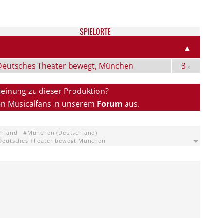
SPIELORTE
▲
Deutsches Theater bewegt, München
3
x
Meinung zu dieser Produktion?
en Musicalfans in unserem
Forum
aus.
chland
München (Deutschland)
Deutsches Theater bewegt München