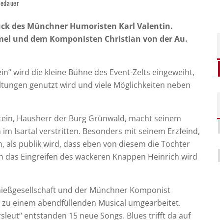
sedauer
ück des Münchner Humoristen Karl Valentin.
mel und dem Komponisten Christian von der Au.
in“ wird die kleine Bühne des Event-Zelts eingeweiht,
taltungen genutzt wird und viele Möglichkeiten neben
stein, Hausherr der Burg Grünwald, macht seinem
 im Isartal verstritten. Besonders mit seinem Erzfeind,
n, als publik wird, dass eben von diesem die Tochter
h das Eingreifen des wackeren Knappen Heinrich wird
chießgesellschaft und der Münchner Komponist
el zu einem abendfüllenden Musical umgearbeitet.
leut“ entstanden 15 neue Songs. Blues trifft da auf