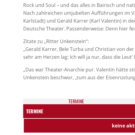
Rock und Soul – und das alles in Bairisch und nat
Nach zahlreichen umjubelten Aufführungen im Val
Karlstadt) und Gerald Karrer (Karl Valentin) in 
Deutsche Theater. Passenderweise: Denn hier feie
Zitate zu „Ritter Unkenstein“:
„Gerald Karrer, Bele Turba und Christian von d
sehr am Herzen lag: Ich will ja nur, dass die Leut‘
„Das war Theater-Anarchie pur. Valentin hätte st
Unkenstein beschwor, ,zum aus der Eisenrüstung 
TER­MI­NE
TERMINE
keine akt