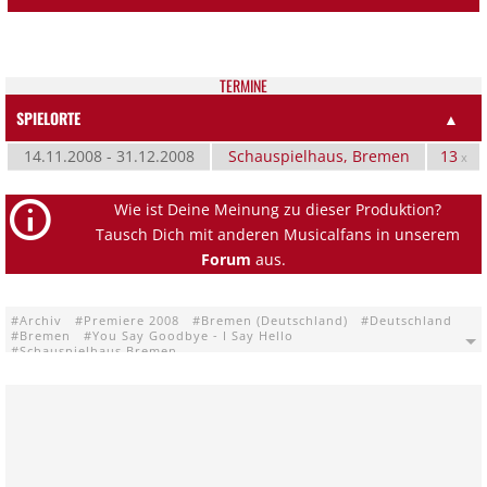
TER­MI­NE
SPIELORTE
▲
14.11.2008 - 31.12.2008
Schauspielhaus, Bremen
13
x
Wie ist Deine Meinung zu dieser Produktion?
Tausch Dich mit anderen Musicalfans in unserem
Forum
aus.
Archiv
Premiere 2008
Bremen (Deutschland)
Deutschland
Bremen
You Say Goodbye - I Say Hello
Schauspielhaus Bremen