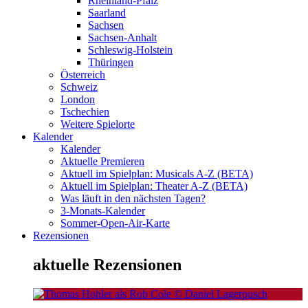
Rheinland-Pfalz
Saarland
Sachsen
Sachsen-Anhalt
Schleswig-Holstein
Thüringen
Österreich
Schweiz
London
Tschechien
Weitere Spielorte
Kalender
Kalender
Aktuelle Premieren
Aktuell im Spielplan: Musicals A-Z (BETA)
Aktuell im Spielplan: Theater A-Z (BETA)
Was läuft in den nächsten Tagen?
3-Monats-Kalender
Sommer-Open-Air-Karte
Rezensionen
aktuelle Rezensionen