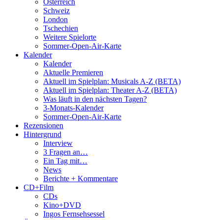
Österreich
Schweiz
London
Tschechien
Weitere Spielorte
Sommer-Open-Air-Karte
Kalender
Kalender
Aktuelle Premieren
Aktuell im Spielplan: Musicals A-Z (BETA)
Aktuell im Spielplan: Theater A-Z (BETA)
Was läuft in den nächsten Tagen?
3-Monats-Kalender
Sommer-Open-Air-Karte
Rezensionen
Hintergrund
Interview
3 Fragen an…
Ein Tag mit…
News
Berichte + Kommentare
CD+Film
CDs
Kino+DVD
Ingos Fernsehsessel