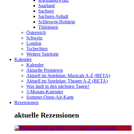
Rheinland-Pfalz
Saarland
Sachsen
Sachsen-Anhalt
Schleswig-Holstein
Thüringen
Österreich
Schweiz
London
Tschechien
Weitere Spielorte
Kalender
Kalender
Aktuelle Premieren
Aktuell im Spielplan: Musicals A-Z (BETA)
Aktuell im Spielplan: Theater A-Z (BETA)
Was läuft in den nächsten Tagen?
3-Monats-Kalender
Sommer-Open-Air-Karte
Rezensionen
aktuelle Rezensionen