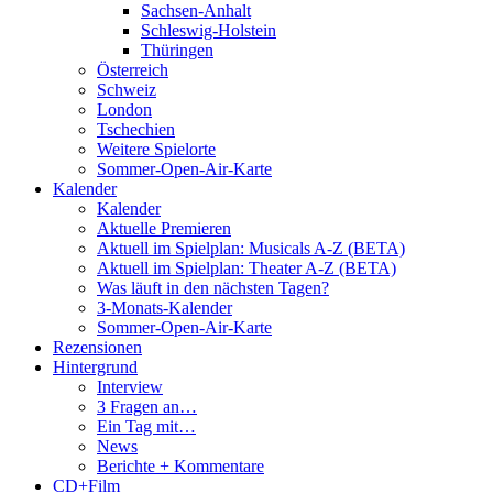
Sachsen-Anhalt
Schleswig-Holstein
Thüringen
Österreich
Schweiz
London
Tschechien
Weitere Spielorte
Sommer-Open-Air-Karte
Kalender
Kalender
Aktuelle Premieren
Aktuell im Spielplan: Musicals A-Z (BETA)
Aktuell im Spielplan: Theater A-Z (BETA)
Was läuft in den nächsten Tagen?
3-Monats-Kalender
Sommer-Open-Air-Karte
Rezensionen
Hintergrund
Interview
3 Fragen an…
Ein Tag mit…
News
Berichte + Kommentare
CD+Film