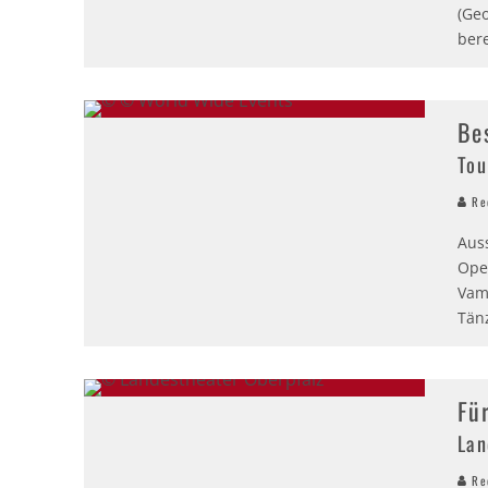
(Ge
bere
Be
Tou
Red
Aus
Ope
Vam
Tän
Fü
Lan
Red