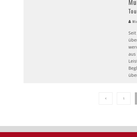
Mu
Tou
Mic
Seit
übe
wer
aus
Leis
Beg
übe
1