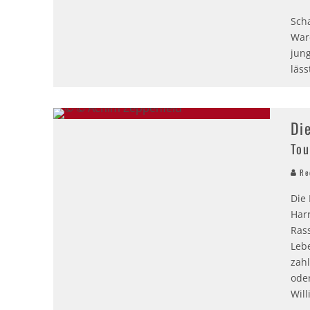
Sch
War
jung
läss
Di
Tou
Red
Die
Har
Ras
Leb
zah
oder
Will