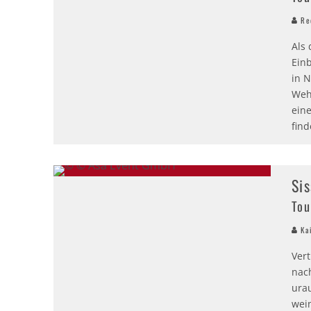
Red
Als
Ein
in 
Weh
ein
find
Sis
Tou
Kai
Ver
nach
ura
wei