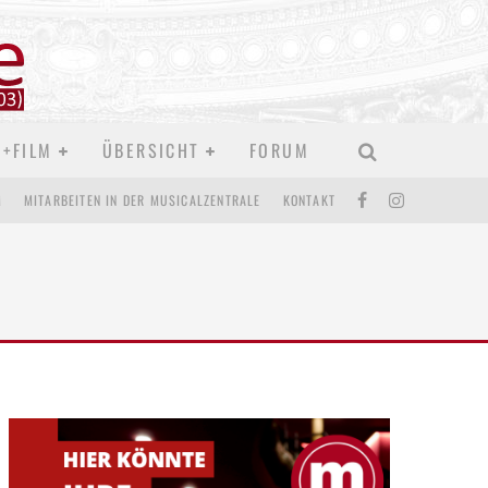
D+FILM
ÜBERSICHT
FORUM
M
MITARBEITEN IN DER MUSICALZENTRALE
KONTAKT