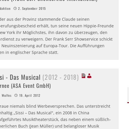
aktion
2. September 2015
 der aus der Provinz stammende Claude seinen
berufungsbescheid erhält, tun seine neuen Hippie-Freunde
New York ihr Möglichstes, ihn davon zu überzeugen, den
rdienst zu verweigern. Der Frank Serr Showservice schickt
e Neuinszenierung auf Europa-Tour. Die Aufführungen
en in englischer Sprache statt.
si - Das Musical
(2012 - 2018)
rnee (ASA Event GmbH)
 Wulfes
19. April 2012
traue niemals blind Werbeversprechen. Das unterstreicht
haltig „Sissi – Das Musical", ein 2008 in China
ufgeführtes Musiktheaterstück, das neben einem süßlich-
nerlichen Buch (Jean Müller) und belangloser Musik