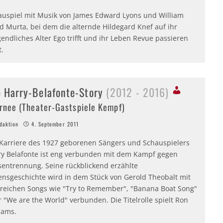
auspiel mit Musik von James Edward Lyons und William
d Murta, bei dem die alternde Hildegard Knef auf ihr
endliches Alter Ego trifft und ihr Leben Revue passieren
t.
e Harry-Belafonte-Story
(2012 - 2016)
rnee (Theater-Gastspiele Kempf)
aktion
4. September 2011
 Karriere des 1927 geborenen Sängers und Schauspielers
ry Belafonte ist eng verbunden mit dem Kampf gegen
sentrennung. Seine rückblickend erzählte
ensgeschichte wird in dem Stück von Gerold Theobalt mit
lreichen Songs wie "Try to Remember", "Banana Boat Song"
 "We are the World" verbunden. Die Titelrolle spielt Ron
iams.