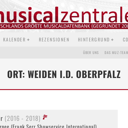
KALENDER
REZENSIONEN
HINTERGRUND
C
ÜBER UNS
DAS MUZ-TEA
ORT: WEIDEN I.D. OBERPFALZ
ir
(2016 - 2018)
rnee (Frank Serr Showservice International)