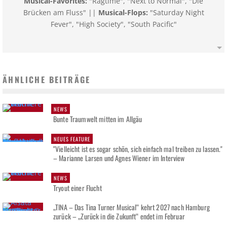
Musical-Favorites:
"Ragtime", "Next to Normal", "Die
Brücken am Fluss" ||
Musical-Flops:
"Saturday Night
Fever", "High Society", "South Pacific"
ÄHNLICHE BEITRÄGE
NEWS
Bunte Traumwelt mitten im Allgäu
NEUES FEATURE
"Vielleicht ist es sogar schön, sich einfach mal treiben zu lassen."
– Marianne Larsen und Agnes Wiener im Interview
NEWS
Tryout einer Flucht
„TINA – Das Tina Turner Musical“ kehrt 2027 nach Hamburg
zurück – „Zurück in die Zukunft“ endet im Februar