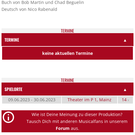
Buch von Bob Martin und Chad Beguelin
Deutsch von Nico Rabenald
TER­MI­NE
TERMINE
▲
keine aktuellen Termine
TER­MI­NE
SPIELORTE
▲
09.06.2023 - 30.06.2023
Theater im P 1, Mainz
14
x
Wie ist Deine Meinung zu dieser Produktion?
Tausch Dich mit anderen Musicalfans in unserem
Forum
aus.