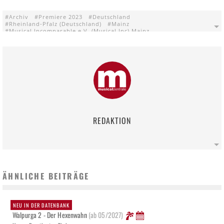
Archiv
Premiere 2023
Deutschland
Rheinland-Pfalz (Deutschland)
Mainz
Musical Incomparable e.V. (Musical Inc) Mainz
Theater im P 1 Mainz
The Prom
REDAKTION
ÄHNLICHE BEITRÄGE
NEU IN DER DATENBANK
Walpurga 2 - Der Hexenwahn
(ab 05/2027)