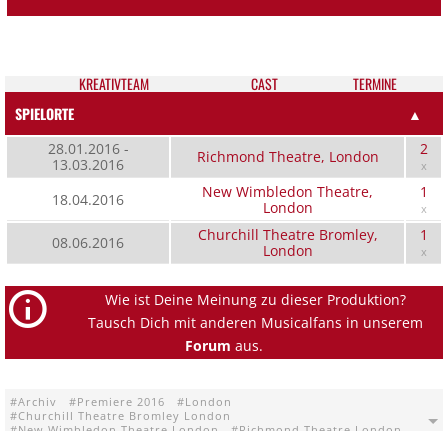
KREATIV­TEAM
CAST
TER­MI­NE
SPIELORTE
▲
28.01.2016 -
2
Richmond Theatre, London
13.03.2016
x
New Wimbledon Theatre,
1
18.04.2016
London
x
Churchill Theatre Bromley,
1
08.06.2016
London
x
Wie ist Deine Meinung zu dieser Produktion?
Tausch Dich mit anderen Musicalfans in unserem
Forum
aus.
Archiv
Premiere 2016
London
Churchill Theatre Bromley London
New Wimbledon Theatre London
Richmond Theatre London
Tell Me On A Sunday