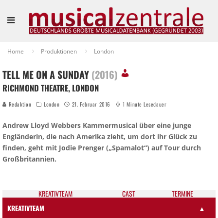
Home
Produktionen
London
TELL ME ON A SUNDAY
(2016)
RICHMOND THEATRE, LONDON
Redaktion
London
21. Februar 2016
1 Minute Lesedauer
Andrew Lloyd Webbers Kammermusical über eine junge
Engländerin, die nach Amerika zieht, um dort ihr Glück zu
finden, geht mit Jodie Prenger („Spamalot“) auf Tour durch
Großbritannien.
KREATIV­TEAM
CAST
TER­MI­NE
KREATIVTEAM
▲