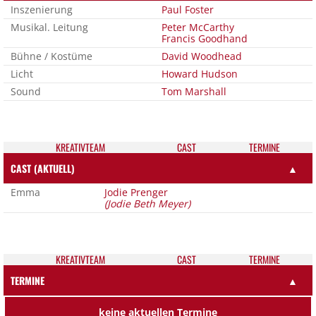
Inszenierung
Paul Foster
Musikal. Leitung
Peter McCarthy
Francis Goodhand
Bühne / Kostüme
David Woodhead
Licht
Howard Hudson
Sound
Tom Marshall
KREATIV­TEAM
CAST
TER­MI­NE
CAST (AKTUELL)
▲
Emma
Jodie Prenger
(Jodie Beth Meyer)
KREATIV­TEAM
CAST
TER­MI­NE
TERMINE
▲
keine aktuellen Termine