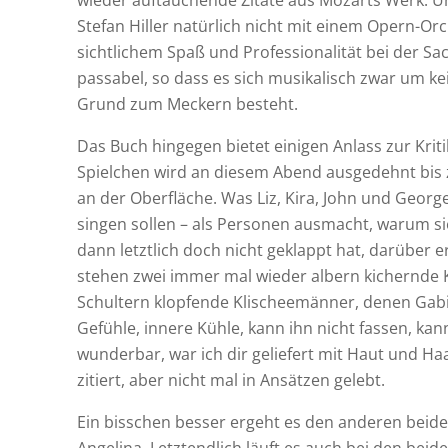
wieder auftauchende Zitate aus Mozarts Werk. U
Stefan Hiller natürlich nicht mit einem Opern-Orc
sichtlichem Spaß und Professionalität bei der Sa
passabel, so dass es sich musikalisch zwar um ke
Grund zum Meckern besteht.
Das Buch hingegen bietet einigen Anlass zur Kriti
Spielchen wird an diesem Abend ausgedehnt bis 
an der Oberfläche. Was Liz, Kira, John und George
singen sollen – als Personen ausmacht, warum si
dann letztlich doch nicht geklappt hat, darüber e
stehen zwei immer mal wieder albern kichernde K
Schultern klopfende Klischeemänner, denen Gab
Gefühle, innere Kühle, kann ihn nicht fassen, kann
wunderbar, war ich dir geliefert mit Haut und Ha
zitiert, aber nicht mal in Ansätzen gelebt.
Ein bisschen besser ergeht es den anderen beiden