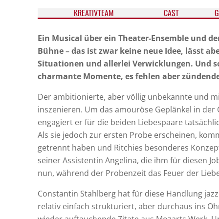
KREATIV­TEAM
CAST
G
Ein Musical über ein Theater-Ensemble und de
Bühne – das ist zwar keine neue Idee, lässt 
Situationen und allerlei Verwicklungen. Und so
charmante Momente, es fehlen aber zündende 
Der ambitionierte, aber völlig unbekannte und mit
inszenieren. Um das amouröse Geplänkel in der
engagiert er für die beiden Liebespaare tatsäch
Als sie jedoch zur ersten Probe erscheinen, kom
getrennt haben und Ritchies besonderes Konzept
seiner Assistentin Angelina, die ihm für diesen J
nun, während der Probenzeit das Feuer der Liebe
Constantin Stahlberg hat für diese Handlung jazz
relativ einfach strukturiert, aber durchaus ins O