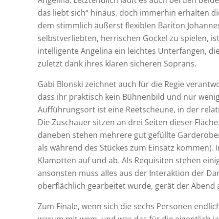
Angelina. Letztendlich läuft es auch bei den bei
das liebt sich“ hinaus, doch immerhin erhalten d
dem stimmlich äußerst flexiblen Bariton Johannes 
selbstverliebten, herrischen Gockel zu spielen, is
intelligente Angelina ein leichtes Unterfangen, d
zuletzt dank ihres klaren sicheren Soprans.
Gabi Blonski zeichnet auch für die Regie verantw
dass ihr praktisch kein Bühnenbild und nur wen
Aufführungsort ist eine Reetscheune, in der relat
Die Zuschauer sitzen an drei Seiten dieser Fläche
daneben stehen mehrere gut gefüllte Garderoben
als während des Stückes zum Einsatz kommen). In
Klamotten auf und ab. Als Requisiten stehen ein
ansonsten muss alles aus der Interaktion der Dar
oberflächlich gearbeitet wurde, gerät der Abend
Zum Finale, wenn sich die sechs Personen endlic