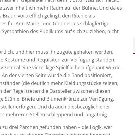
den auf ein Geplänkel nach dem Motto „was sich neckt,
ie zwei inhaltlich mehr Raum auf der Bühne. Und da es
Braun vortrefflich gelingt, den Ritchie als
t es für Ann-Marie Lone Gindner als schlagfertige,
ie Sympathien des Publikums auf sich zu ziehen, nicht
ortlich, und hier muss ihr zugute gehalten werden,
ige Kostüme und Requisiten zur Verfügung standen.
iv zentral eine viereckige Spielfläche aufgebaut wurde.
. An der vierten Seite wurde die Band positioniert,
ständer (die deutlich mehr Kleidungsstücke zeigen,
 der Regel treten die Darsteller zwischen diesen
ige Stühle, Briefe und Blumenkränze zur Verfügung,
steller erfolgen. Und da auch diesbezüglich eher
 an mehreren Stellen schleppend und langatmig.
h zu drei Pärchen gefunden haben – die Logik, wer