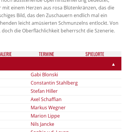
ja noch ausstehende Operninszenierung bedeutet,
ihr mit einem Herzen aus rosa Blütenkränzen, das die
tschiges Bild, das den Zuschauern endlich mal ein
chenden leicht amüsierten Schmunzelns entlockt. Von
doch die Oberflächlichkeit beherrscht die Szenerie.
ALE­RIE
TER­MI­NE
SPIELORTE
▲
Gabi Blonski
Constantin Stahlberg
Stefan Hiller
Axel Schaffian
Markus Wegner
Marion Lippe
Nils Jancke