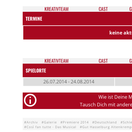
KREATIV­TEAM
CAST
G
TERMINE
keine akt
KREATIV­TEAM
CAST
G
SPIELORTE
26.07.2014 - 24.08.2014
Wie ist Deine 
Tausch Dich mit ander
Archiv
Galerie
Premiere 2014
Deutschland
Schl
Così fan tutte - Das Musical
Gut Hasselburg Altenkrem