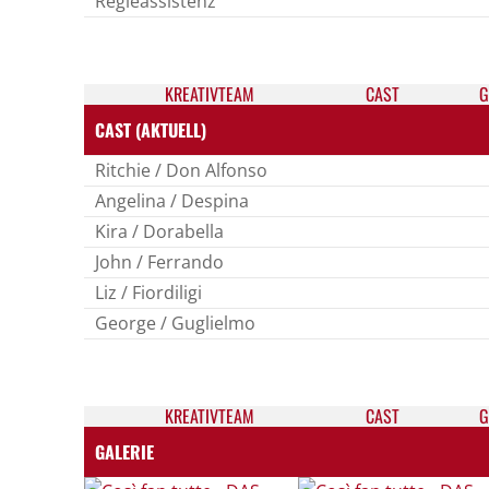
Regieassistenz
KREATIV­TEAM
CAST
G
CAST (AKTUELL)
Ritchie / Don Alfonso
Angelina / Despina
Kira / Dorabella
John / Ferrando
Liz / Fiordiligi
George / Guglielmo
KREATIV­TEAM
CAST
G
GALERIE