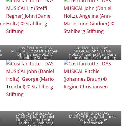
Così fan tutte - DAS
Così fan tutte - DAS
s
MUSICAL Liz (Steffi Regner)
MUSICAL John (Daniel
e
John (Daniel Holtz) ©
Holtz), Angelina (Ann-Marie
Stahlberg Stiftung
Lone Gindner) © Stahlberg
Stiftung
Così fan tutte - DAS
Così fan tutte - DAS
MUSICAL John (Daniel
MUSICAL Ritchie (Johannes
)
Holtz), George (Mario
Braun) © Regine
Treichel) © Stahlberg
Christiansen
Stiftung