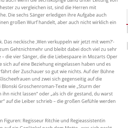
nd auch wenn die sechsköpfige Band unter Leitung von
hester zu vergleichen ist, sind die Herren mit
che. Die sechs Sänger erledigen ihre Aufgabe auch
inen großen Wurf handelt, aber auch nicht wirklich ein
k. Das neckische ‚Wen verkuppeln wir jetzt mit wem?‘-
zum Gehtnichtmehr und bleibt dabei doch viel zu sehr
 – die vier Sänger, die die Liebespaare in Mozarts Oper
e sich auf eine Beziehung eingelassen haben und es
rfährt der Zuschauer so gut wie nichts. Auf der Bühne
lischeefrauen und zwei sich gegenseitig auf die
i Blonski Groschenroman-Texte wie „Sturm der
 ihn nicht lassen“ oder „als ich dir gestand, du warst
ar“ auf die Leiber schrieb – die großen Gefühle werden
 Figuren: Regisseur Ritchie und Regieassistentin