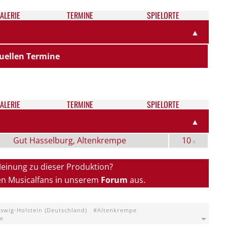
ALE­RIE
TER­MI­NE
SPIELORTE
▲
uellen Termine
ALE­RIE
TER­MI­NE
SPIELORTE
▲
Gut Hasselburg, Altenkrempe
10
x
Meinung zu dieser Produktion?
en Musicalfans in unserem
Forum
aus.
eswig-Holstein (Deutschland)
Altenkrempe
pe