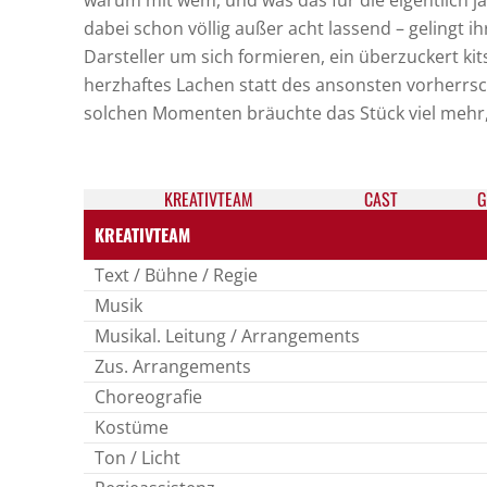
warum mit wem, und was das für die eigentlich 
dabei schon völlig außer acht lassend – gelingt 
Darsteller um sich formieren, ein überzuckert ki
herzhaftes Lachen statt des ansonsten vorherrs
solchen Momenten bräuchte das Stück viel mehr, 
KREATIV­TEAM
CAST
G
KREATIVTEAM
Text / Bühne / Regie
Musik
Musikal. Leitung / Arrangements
Zus. Arrangements
Choreografie
Kostüme
Ton / Licht