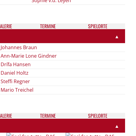
Sophie v.d. Leyen
ALE­RIE
TER­MI­NE
SPIELORTE
▲
Johannes Braun
Ann-Marie Lone Gindner
Drífa Hansen
Daniel Holtz
Steffi Regner
Mario Treichel
ALE­RIE
TER­MI­NE
SPIELORTE
▲