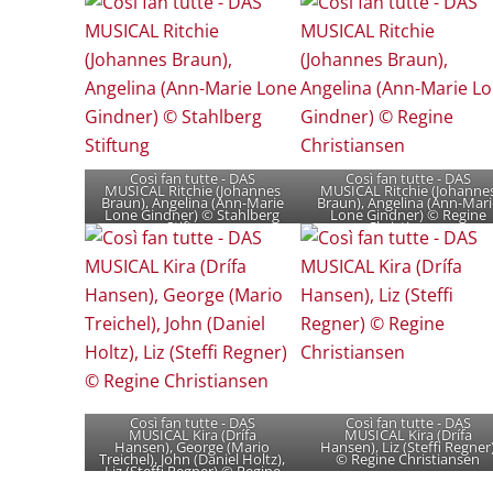
Così fan tutte - DAS
Così fan tutte - DAS
MUSICAL Ritchie (Johannes
MUSICAL Ritchie (Johanne
Braun), Angelina (Ann-Marie
Braun), Angelina (Ann-Mari
Lone Gindner) © Stahlberg
Lone Gindner) © Regine
Stiftung
Christiansen
Così fan tutte - DAS
Così fan tutte - DAS
MUSICAL Kira (Drífa
MUSICAL Kira (Drífa
Hansen), George (Mario
Hansen), Liz (Steffi Regner
Treichel), John (Daniel Holtz),
© Regine Christiansen
Liz (Steffi Regner) © Regine
Christiansen