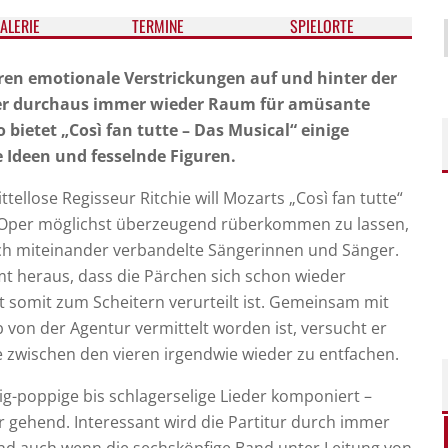
ALE­RIE
TER­MI­NE
SPIELORTE
ren emotionale Verstrickungen auf und hinter der
aber durchaus immer wieder Raum für amüsante
 bietet „Così fan tutte – Das Musical“ einige
Ideen und fesselnde Figuren.
tellose Regisseur Ritchie will Mozarts „Così fan tutte“
 Oper möglichst überzeugend rüberkommen zu lassen,
lich miteinander verbandelte Sängerinnen und Sänger.
mt heraus, dass die Pärchen sich schon wieder
 somit zum Scheitern verurteilt ist. Gemeinsam mit
ob von der Agentur vermittelt worden ist, versucht er
 zwischen den vieren irgendwie wieder zu entfachen.
ig-poppige bis schlagerselige Lieder komponiert –
hr gehend. Interessant wird die Partitur durch immer