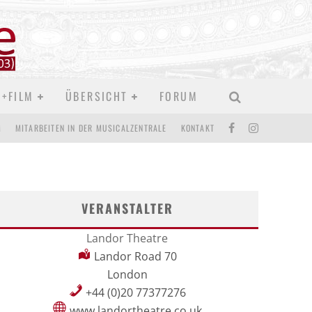
D+FILM
ÜBERSICHT
FORUM
M
MITARBEITEN IN DER MUSICALZENTRALE
KONTAKT
VERANSTALTER
Landor Theatre
Landor Road 70
London
+44 (0)20 77377276
www.landortheatre.co.uk