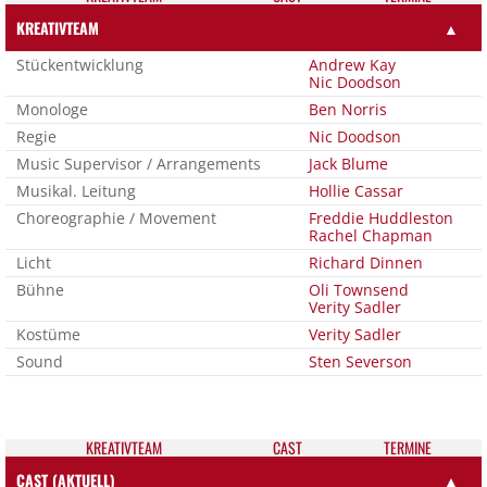
KREATIVTEAM
▲
Stückentwicklung
Andrew Kay
Nic Doodson
Monologe
Ben Norris
Regie
Nic Doodson
Music Supervisor / Arrangements
Jack Blume
Musikal. Leitung
Hollie Cassar
Choreographie / Movement
Freddie Huddleston
Rachel Chapman
Licht
Richard Dinnen
Bühne
Oli Townsend
Verity Sadler
Kostüme
Verity Sadler
Sound
Sten Severson
KREATIV­TEAM
CAST
TER­MI­NE
CAST (AKTUELL)
▲