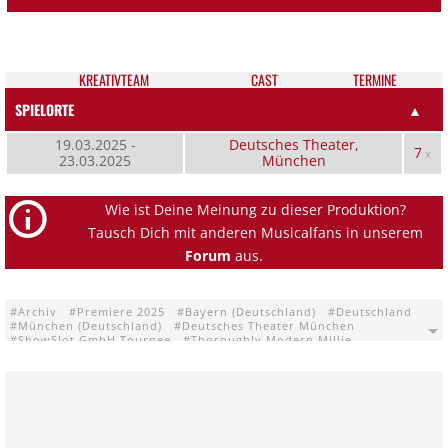
KREATIV­TEAM
CAST
TER­MI­NE
SPIELORTE
▲
19.03.2025 -
Deutsches Theater,
7
x
23.03.2025
München
Wie ist Deine Meinung zu dieser Produktion?
Tausch Dich mit anderen Musicalfans in unserem
Forum
aus.
Archiv
Premiere 2025
Bayern (Deutschland)
Deutschland
München (Deutschland)
Deutsches Theater München
ShowSlot GmbH Tournee
Thoroughly Modern Millie