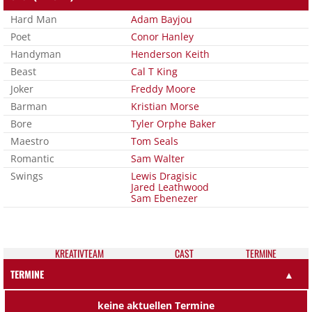
Hard Man
Adam Bayjou
Poet
Conor Hanley
Handyman
Henderson Keith
Beast
Cal T King
Joker
Freddy Moore
Barman
Kristian Morse
Bore
Tyler Orphe Baker
Maestro
Tom Seals
Romantic
Sam Walter
Swings
Lewis Dragisic
Jared Leathwood
Sam Ebenezer
KREATIV­TEAM
CAST
TER­MI­NE
TERMINE
▲
keine aktuellen Termine