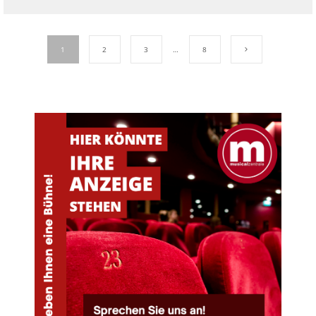
1
2
3
…
8