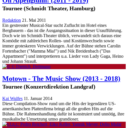
Oh Alpenglühn!
(2011 - 2019)
Tournee (Schmidt Theater, Hamburg)
Redaktion
21. Mai 2011
Ein gestresster Musical-Star sucht Zuflucht im Hotel eines
Bergbauern - das ist die Ausgangssituation in dieser Uraufführung.
Doch wie im Schmidt-Theater üblich, verwandelt sich daraus eine
Komödie mit zahlreichen Rollen- und Kostümwechseln sowie
immer groteskeren Verwicklungen. Auf der Bühne stehen Carolin
Fortenbacher ("Mamma Mia!") und Nik Breidenbach ("Das
Appartment") und interpretieren u.a. Lieder von Lady Gaga, Heino
und Johann Strauß.
Motown - The Music Show
(2013 - 2018)
Tournee (Konzertdirektion Landgraf)
Kai Wulfes
11. Januar 2014
Diese Compilation-Show rund um die Hits der legendären US-
amerikanischen Plattenfirma bringt all die großen Hits auf die
Bühne. Die Rahmenhandlung dafür ist konstruiert und unnötig, ihre
musikalische Umsetzung umso grandioser.