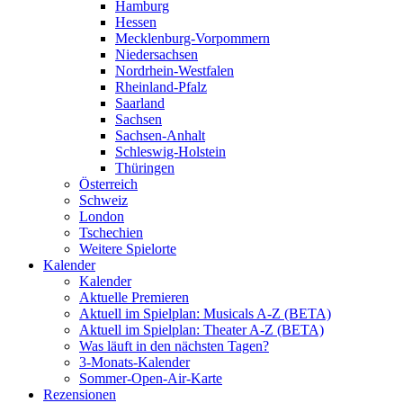
Hamburg
Hessen
Mecklenburg-Vorpommern
Niedersachsen
Nordrhein-Westfalen
Rheinland-Pfalz
Saarland
Sachsen
Sachsen-Anhalt
Schleswig-Holstein
Thüringen
Österreich
Schweiz
London
Tschechien
Weitere Spielorte
Kalender
Kalender
Aktuelle Premieren
Aktuell im Spielplan: Musicals A-Z (BETA)
Aktuell im Spielplan: Theater A-Z (BETA)
Was läuft in den nächsten Tagen?
3-Monats-Kalender
Sommer-Open-Air-Karte
Rezensionen