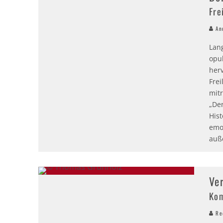
Fre
An
Lan
opu
her
Frei
mit
„Der
His
emo
auße
Ver
Kom
Red