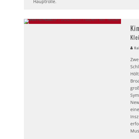
Hauptrolle.
Ki
Kle
Kai
Zwe
Sch
Hölt
Bro
groß
Sym
New 
ein
Ins
erf
Mus