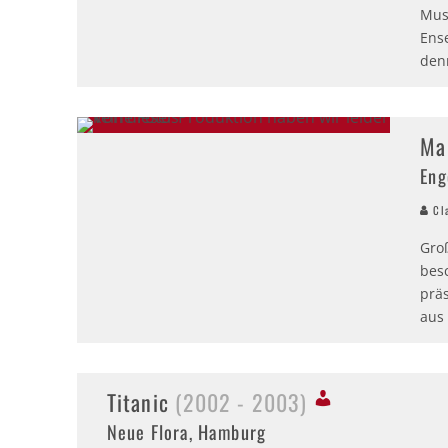
Musk
Ens
den
Ma
Eng
Cla
Gro
bes
prä
aus
Titanic
(2002 - 2003)
Neue Flora, Hamburg