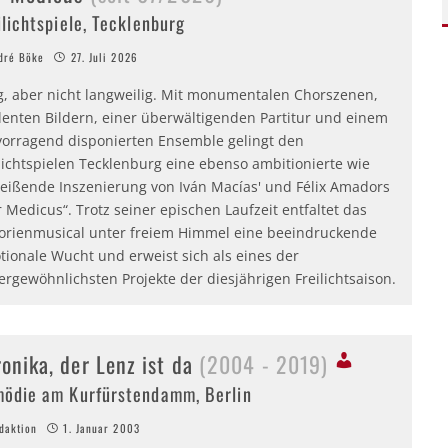
ilichtspiele, Tecklenburg
dré Böke
27. Juli 2026
g, aber nicht langweilig. Mit monumentalen Chorszenen,
lenten Bildern, einer überwältigenden Partitur und einem
vorragend disponierten Ensemble gelingt den
lichtspielen Tecklenburg eine ebenso ambitionierte wie
reißende Inszenierung von Iván Macías' und Félix Amadors
 Medicus“. Trotz seiner epischen Laufzeit entfaltet das
torienmusical unter freiem Himmel eine beeindruckende
tionale Wucht und erweist sich als eines der
rgewöhnlichsten Projekte der diesjährigen Freilichtsaison.
onika, der Lenz ist da
(2004 - 2019)
ödie am Kurfürstendamm, Berlin
aktion
1. Januar 2003