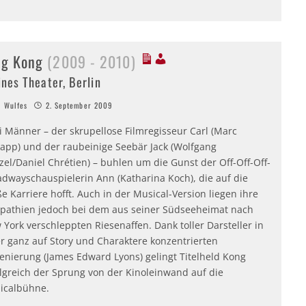
ng Kong
(2009 - 2010)
ines Theater, Berlin
 Wulfes
2. September 2009
i Männer – der skrupellose Filmregisseur Carl (Marc
lapp) und der raubeinige Seebär Jack (Wolfgang
zel/Daniel Chrétien) – buhlen um die Gunst der Off-Off-Off-
adwayschauspielerin Ann (Katharina Koch), die auf die
e Karriere hofft. Auch in der Musical-Version liegen ihre
pathien jedoch bei dem aus seiner Südseeheimat nach
York verschleppten Riesenaffen. Dank toller Darsteller in
er ganz auf Story und Charaktere konzentrierten
zenierung (James Edward Lyons) gelingt Titelheld Kong
olgreich der Sprung von der Kinoleinwand auf die
icalbühne.