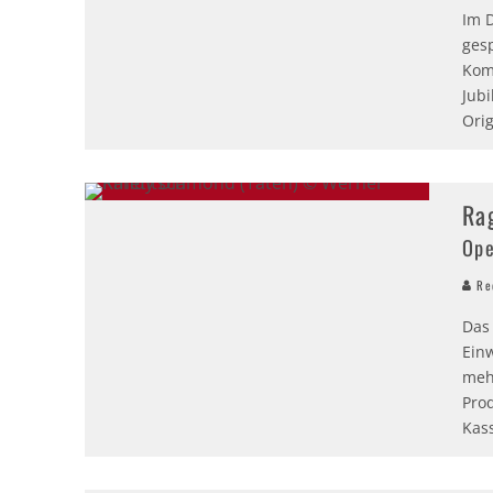
Im D
ges
Kom
Jub
Ori
Ra
Ope
Red
Das
Ein
meh
Pro
Kass