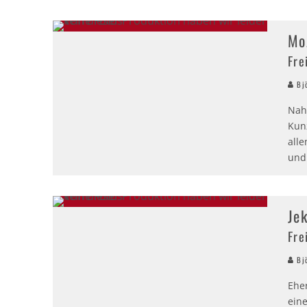
Mo
Fre
Bjö
Nah 
Kun
all
und
Je
Fre
Bjö
Ehe
ein