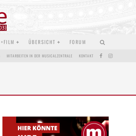
D+FILM
ÜBERSICHT
FORUM
M
MITARBEITEN IN DER MUSICALZENTRALE
KONTAKT