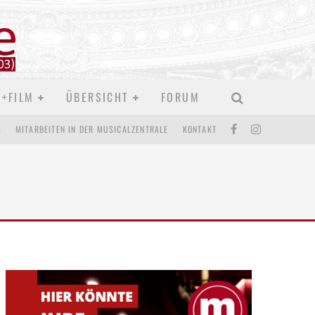
D+FILM
ÜBERSICHT
FORUM
M
MITARBEITEN IN DER MUSICALZENTRALE
KONTAKT