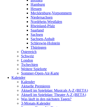
Bremen
Hamburg
Hessen
Mecklenburg-Vorpommern
Niedersachsen
Nordrhein-Westfalen
Rheinland-Pfalz
Saarland
Sachsen
Sachsen-Anhalt
Schleswig-Holstein
Thüringen
Österreich
Schweiz
London
Tschechien
Weitere Spielorte
Sommer-Open-Air-Karte
Kalender
Kalender
Aktuelle Premieren
Aktuell im Spielplan: Musicals A-Z (BETA)
Aktuell im Spielplan: Theater A-Z (BETA)
Was läuft in den nächsten Tagen?
3-Monats-Kalender