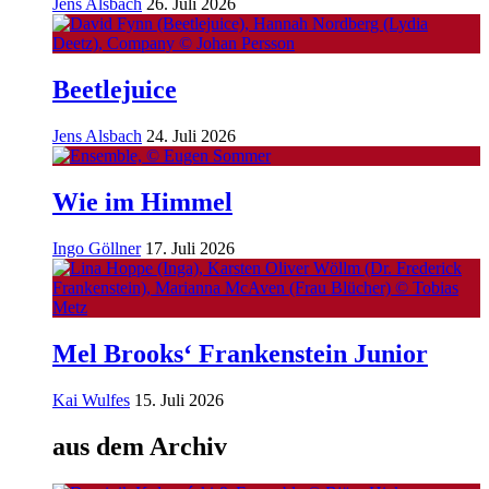
Jens Alsbach
26. Juli 2026
Beetlejuice
Jens Alsbach
24. Juli 2026
Wie im Himmel
Ingo Göllner
17. Juli 2026
Mel Brooks‘ Frankenstein Junior
Kai Wulfes
15. Juli 2026
aus dem Archiv