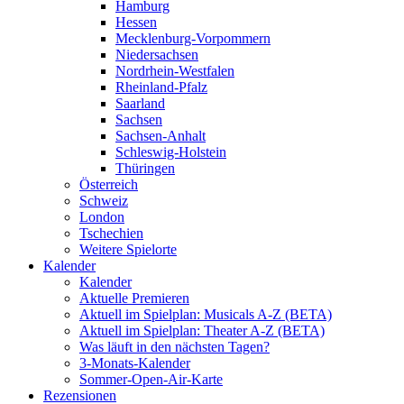
Hamburg
Hessen
Mecklenburg-Vorpommern
Niedersachsen
Nordrhein-Westfalen
Rheinland-Pfalz
Saarland
Sachsen
Sachsen-Anhalt
Schleswig-Holstein
Thüringen
Österreich
Schweiz
London
Tschechien
Weitere Spielorte
Kalender
Kalender
Aktuelle Premieren
Aktuell im Spielplan: Musicals A-Z (BETA)
Aktuell im Spielplan: Theater A-Z (BETA)
Was läuft in den nächsten Tagen?
3-Monats-Kalender
Sommer-Open-Air-Karte
Rezensionen