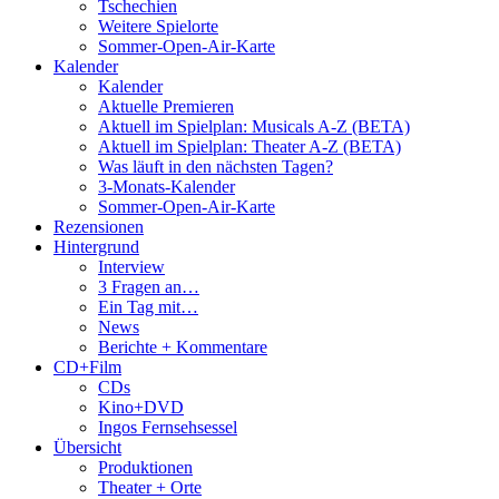
Tschechien
Weitere Spielorte
Sommer-Open-Air-Karte
Kalender
Kalender
Aktuelle Premieren
Aktuell im Spielplan: Musicals A-Z (BETA)
Aktuell im Spielplan: Theater A-Z (BETA)
Was läuft in den nächsten Tagen?
3-Monats-Kalender
Sommer-Open-Air-Karte
Rezensionen
Hintergrund
Interview
3 Fragen an…
Ein Tag mit…
News
Berichte + Kommentare
CD+Film
CDs
Kino+DVD
Ingos Fernsehsessel
Übersicht
Produktionen
Theater + Orte