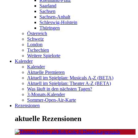
Rheinland-Pfalz
Saarland
Sachsen
Sachsen-Anhalt
Schleswig-Holstein
Thüringen
Österreich
Schweiz
London
Tschechien
Weitere Spielorte
Kalender
Kalender
Aktuelle Premieren
Aktuell im Spielplan: Musicals A-Z (BETA)
Aktuell im Spielplan: Theater A-Z (BETA)
Was läuft in den nächsten Tagen?
3-Monats-Kalender
Sommer-Open-Air-Karte
Rezensionen
aktuelle Rezensionen