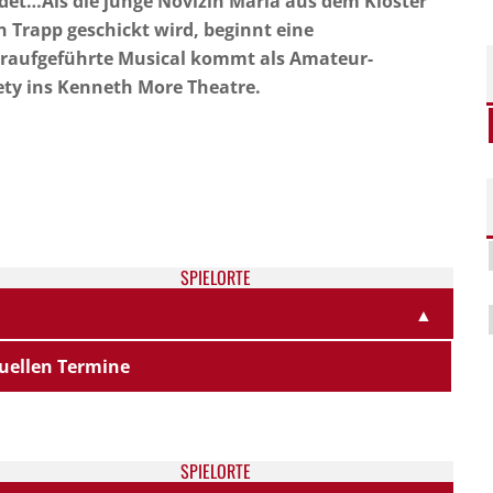
det…Als die junge Novizin Maria aus dem Kloster
 Trapp geschickt wird, beginnt eine
 uraufgeführte Musical kommt als Amateur-
ety ins Kenneth More Theatre.
SPIELORTE
▲
uellen Termine
SPIELORTE