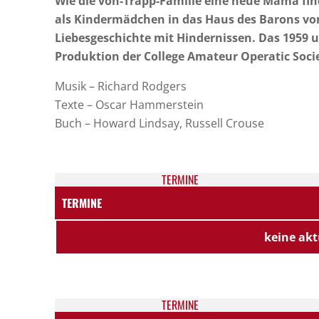
Wie die von-Trapp-Familie eine neue Mama fin
als Kindermädchen in das Haus des Barons von
Liebesgeschichte mit Hindernissen. Das 1959
Produktion der College Amateur Operatic Soci
Musik – Richard Rodgers
Texte – Oscar Hammerstein
Buch – Howard Lindsay, Russell Crouse
TER­MI­NE
TERMINE
keine akt
TER­MI­NE