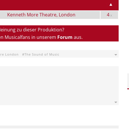
▲
Kenneth More Theatre, London
4
x
Meinung zu dieser Produktion?
en Musicalfans in unserem
Forum
aus.
tre London
The Sound of Music