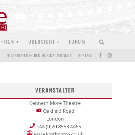
D+FILM
ÜBERSICHT
FORUM
M
MITARBEITEN IN DER MUSICALZENTRALE
KONTAKT
VERANSTALTER
Kenneth More Theatre
Oakfield Road
London
+44 (0)20 8553 4466
www.kmtheatre.co.uk