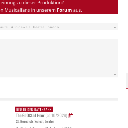
Meinung zu dieser Produktion?
en Musicalfans in unserem
Forum
aus.
nauts
Bridewell Theatre London
NEU IN DER DATENBANK
The GLOCtail Hour
(ab 10/2026)
St. Benedicts School, London