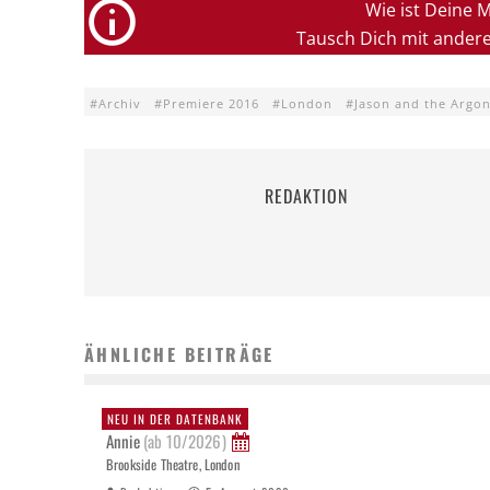
Wie ist Deine 
Tausch Dich mit ander
Archiv
Premiere 2016
London
Jason and the Argo
REDAKTION
ÄHNLICHE BEITRÄGE
NEU IN DER DATENBANK
Annie
(ab 10/2026)
Brookside Theatre, London