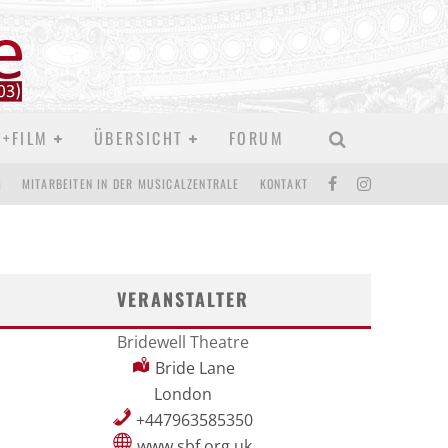
D+FILM
ÜBERSICHT
FORUM
M
MITARBEITEN IN DER MUSICALZENTRALE
KONTAKT
VERANSTALTER
Bridewell Theatre
Bride Lane
London
+447963585350
www.sbf.org.uk