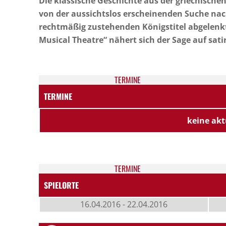
Die klassische Geschichte aus der griechische
von der aussichtslos erscheinenden Suche nac
rechtmäßig zustehenden Königstitel abgelenkt
Musical Theatre“ nähert sich der Sage auf sat
TER­MI­NE
TERMINE
keine akt
TER­MI­NE
SPIELORTE
16.04.2016 - 22.04.2016