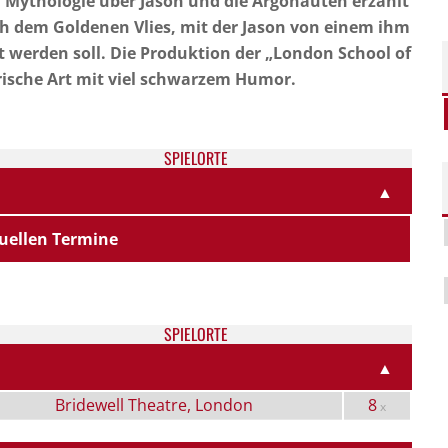
n Mythologie über Jason und die Argonauten erzählt
h dem Goldenen Vlies, mit der Jason von einem ihm
 werden soll. Die Produktion der „London School of
irische Art mit viel schwarzem Humor.
SPIELORTE
▲
uellen Termine
SPIELORTE
▲
Bridewell Theatre, London
8
x