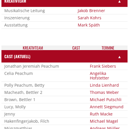
KREATIVTEAM
▲
Musikalische Leitung
Jakob Brenner
Inszenierung
Sarah Kohrs
Ausstattung
Mark Späth
KREATIV­TEAM
CAST
TER­MI­NE
CAST (AKTUELL)
▲
Jonathan Jeremiah Peachum
Frank Siebers
Celia Peachum
Angelika
Hofstetter
Polly Peachum, Betty
Linda Lienhard
Macheath, Bettler 2
Thomas Weber
Brown, Bettler 1
Michael Putschli
Lucy, Molly
Annett Siegmund
Jenny
Ruth Macke
Hakenfingerjakob, Filch
Michael Magel
Münzmatthias
Andreas Müller