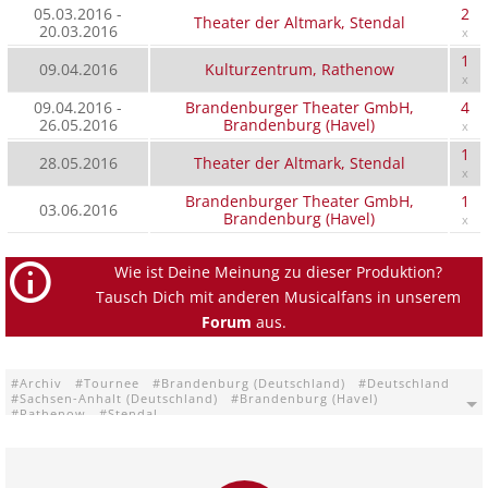
05.03.2016 -
2
Theater der Altmark, Stendal
20.03.2016
x
1
09.04.2016
Kulturzentrum, Rathenow
x
09.04.2016 -
Brandenburger Theater GmbH,
4
26.05.2016
Brandenburg (Havel)
x
1
28.05.2016
Theater der Altmark, Stendal
x
Brandenburger Theater GmbH,
1
03.06.2016
Brandenburg (Havel)
x
Wie ist Deine Meinung zu dieser Produktion?
Tausch Dich mit anderen Musicalfans in unserem
Forum
aus.
Archiv
Tournee
Brandenburg (Deutschland)
Deutschland
Sachsen-Anhalt (Deutschland)
Brandenburg (Havel)
Rathenow
Stendal
Brandenburger Theater GmbH Brandenburg (Havel)
Kulturzentrum Rathenow
Theater der Altmark Stendal
Die Dreigroschenoper