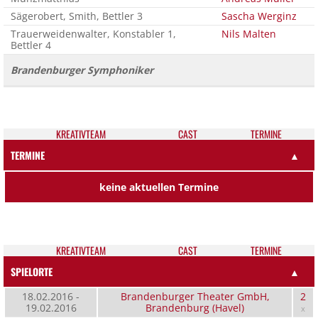
Sägerobert, Smith, Bettler 3
Sascha Werginz
Trauerweidenwalter, Konstabler 1,
Nils Malten
Bettler 4
Brandenburger Symphoniker
KREATIV­TEAM
CAST
TER­MI­NE
TERMINE
▲
keine aktuellen Termine
KREATIV­TEAM
CAST
TER­MI­NE
SPIELORTE
▲
18.02.2016 -
Brandenburger Theater GmbH,
2
19.02.2016
Brandenburg (Havel)
x