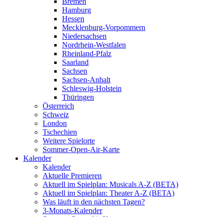
Bremen
Hamburg
Hessen
Mecklenburg-Vorpommern
Niedersachsen
Nordrhein-Westfalen
Rheinland-Pfalz
Saarland
Sachsen
Sachsen-Anhalt
Schleswig-Holstein
Thüringen
Österreich
Schweiz
London
Tschechien
Weitere Spielorte
Sommer-Open-Air-Karte
Kalender
Kalender
Aktuelle Premieren
Aktuell im Spielplan: Musicals A-Z (BETA)
Aktuell im Spielplan: Theater A-Z (BETA)
Was läuft in den nächsten Tagen?
3-Monats-Kalender