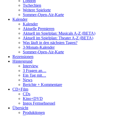
London
Tschechien
Weitere Spielorte
Sommer-Open-Air-Karte
Kalender
Kalender
Aktuelle Premieren
Aktuell im Spielplan: Musicals A-Z (BETA)
Aktuell im Spielplan: Theater A-Z (BETA)
Was läuft in den nächsten Tagen?
3-Monats-Kalender
Sommer-Open-Air-Karte
Rezensionen
Hintergrund
Interview
3 Fragen an…
Ein Tag mit…
News
Berichte + Kommentare
CD+Film
CDs
Kino+DVD
Ingos Fernsehsessel
Übersicht
Produktionen