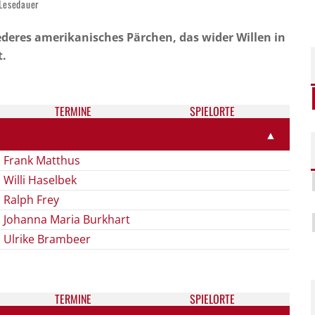
Lesedauer
ederes amerikanisches Pärchen, das wider Willen in
t.
TER­MI­NE
SPIELORTE
▲
Frank Matthus
Willi Haselbek
Ralph Frey
Johanna Maria Burkhart
Ulrike Brambeer
TER­MI­NE
SPIELORTE