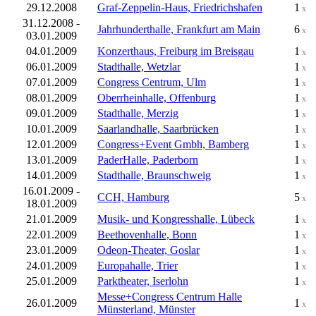
29.12.2008
Graf-Zeppelin-Haus, Friedrichshafen
1
x
31.12.2008 -
Jahrhunderthalle, Frankfurt am Main
6
x
03.01.2009
04.01.2009
Konzerthaus, Freiburg im Breisgau
1
x
06.01.2009
Stadthalle, Wetzlar
1
x
07.01.2009
Congress Centrum, Ulm
1
x
08.01.2009
Oberrheinhalle, Offenburg
1
x
09.01.2009
Stadthalle, Merzig
1
x
10.01.2009
Saarlandhalle, Saarbrücken
1
x
12.01.2009
Congress+Event Gmbh, Bamberg
1
x
13.01.2009
PaderHalle, Paderborn
1
x
14.01.2009
Stadthalle, Braunschweig
1
x
16.01.2009 -
CCH, Hamburg
5
x
18.01.2009
21.01.2009
Musik- und Kongresshalle, Lübeck
1
x
22.01.2009
Beethovenhalle, Bonn
1
x
23.01.2009
Odeon-Theater, Goslar
1
x
24.01.2009
Europahalle, Trier
1
x
25.01.2009
Parktheater, Iserlohn
1
x
Messe+Congress Centrum Halle
26.01.2009
1
x
Münsterland, Münster