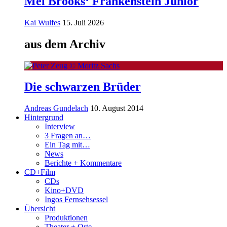
Mel Brooks‘ Frankenstein Junior
Kai Wulfes
15. Juli 2026
aus dem Archiv
Die schwarzen Brüder
Andreas Gundelach
10. August 2014
Hintergrund
Interview
3 Fragen an…
Ein Tag mit…
News
Berichte + Kommentare
CD+Film
CDs
Kino+DVD
Ingos Fernsehsessel
Übersicht
Produktionen
Theater + Orte