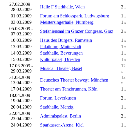
27.02.2009 -
Halle F Stadthalle, Wien
2
x
28.02.2009
01.03.2009
Forum am Schlosspark, Ludwigsburg
1
x
03.03.2009
Meistersingerhalle, Nürnberg
1
x
05.03.2009 -
Stefaniensaal im Grazer Congress, Graz
3
x
07.03.2009
10.03.2009
Haus des Bürgers, Ramstein
1
x
13.03.2009
Palatinum, Mutterstadt
1
x
14.03.2009
Stadthalle, Beverungen
1
x
15.03.2009
Kulturpalast, Dresden
1
x
17.03.2009 -
12
Musical-Theater, Basel
29.03.2009
x
31.03.2009 -
12
Deutsches Theater bewegt, München
13.04.2009
x
17.04.2009
Theater am Tanzbrunnen, Köln
1
x
18.04.2009 -
Forum, Leverkusen
2
x
19.04.2009
20.04.2009
Stadthalle, Merzig
1
x
22.04.2009 -
Admiralspalast, Berlin
2
x
23.04.2009
24.04.2009
Sparkassen-Arena, Kiel
1
x