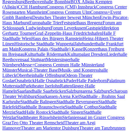
Regensburg
Beethovenhalle Bonn
bigBOX Allgäu Kempten
(Allgäu)
CCH Hamburg
Congress (CMI) Innsbruck
Congress Center
Rosengarten Mannheim
Congress Centrum Ulm
Congress+Event
Gmbh Bamberg
Deutsches Theater bewegt München
Erwin-Piscator-
Haus Marburg
Europahalle Trier
Festspielhaus Bregenz
Forum am
Schlosspark Ludwigsburg
Forum Leverkusen
Gastspieldirektion
Gerhartz Tournee
Graf-Zeppelin-Haus Friedrichshafen
Halle F
Stadthalle Wien
Haus des Bürgers Ramstein
Heinz-Hilpert-Theater
Lünen
Historische Stadthalle Wuppertal
Jahrhunderthalle Frankfurt
am Main
Kongress Palais (Stadthalle) Kassel
Konzerthaus Freiburg
im Breisgau
Kulturhalle Rödermark
Kulturpalast Dresden
Liederhalle
Beethovensaal Stuttgart
Meistersingerhalle
Nürnberg
Messe+Congress Centrum Halle Münsterland
Münster
Musical-Theater Basel
Musik- und Kongresshalle
Lübeck
Oberrheinhalle Offenburg
Odeon-Theater
Goslar
OsnabrückHalle Osnabrück
PaderHalle Paderborn
Palatinum
Mutterstadt
Parktheater Iserlohn
Rattenfänger-Halle
Hameln
Saarlandhalle Saarbrücken
Salzburgarena Salzburg
Scharoun
Theater Wolfsburg
Sparkassen-Arena Kiel
Stadthalle - Brahms Saal
Karlsruhe
Stadthalle Balingen
Stadthalle Beverungen
Stadthalle
Bielefeld
Stadthalle Braunschweig
Stadthalle Cottbus
Stadthalle
Merzig
StadtHalle Rostock
Stadthalle Singen
Stadthalle
Wetzlar
Stadttheater Rüsselsheim
Stefaniensaal im Grazer Congress
Graz
Teo Otto Theater Remscheid
Theater am Aegi
Hannover
Theater am Marientor Duisburg
Theater am Tanzbrunnen