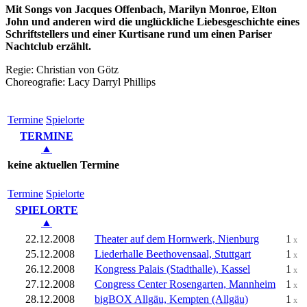
Mit Songs von Jacques Offenbach, Marilyn Monroe, Elton
John und anderen wird die unglückliche Liebesgeschichte eines
Schriftstellers und einer Kurtisane rund um einen Pariser
Nachtclub erzählt.
Regie: Christian von Götz
Choreografie: Lacy Darryl Phillips
Ter­mi­ne
Spielorte
TERMINE
▲
keine aktuellen Termine
Ter­mi­ne
Spielorte
SPIELORTE
▲
22.12.2008
Theater auf dem Hornwerk, Nienburg
1
x
25.12.2008
Liederhalle Beethovensaal, Stuttgart
1
x
26.12.2008
Kongress Palais (Stadthalle), Kassel
1
x
27.12.2008
Congress Center Rosengarten, Mannheim
1
x
28.12.2008
bigBOX Allgäu, Kempten (Allgäu)
1
x