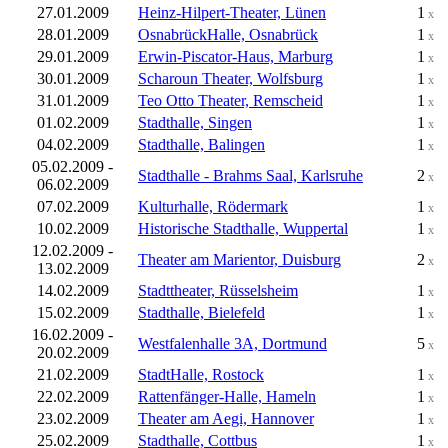
27.01.2009
Heinz-Hilpert-Theater, Lünen
1
x
28.01.2009
OsnabrückHalle, Osnabrück
1
x
29.01.2009
Erwin-Piscator-Haus, Marburg
1
x
30.01.2009
Scharoun Theater, Wolfsburg
1
x
31.01.2009
Teo Otto Theater, Remscheid
1
x
01.02.2009
Stadthalle, Singen
1
x
04.02.2009
Stadthalle, Balingen
1
x
05.02.2009 -
Stadthalle - Brahms Saal, Karlsruhe
2
x
06.02.2009
07.02.2009
Kulturhalle, Rödermark
1
x
10.02.2009
Historische Stadthalle, Wuppertal
1
x
12.02.2009 -
Theater am Marientor, Duisburg
2
x
13.02.2009
14.02.2009
Stadttheater, Rüsselsheim
1
x
15.02.2009
Stadthalle, Bielefeld
1
x
16.02.2009 -
Westfalenhalle 3A, Dortmund
5
x
20.02.2009
21.02.2009
StadtHalle, Rostock
1
x
22.02.2009
Rattenfänger-Halle, Hameln
1
x
23.02.2009
Theater am Aegi, Hannover
1
x
25.02.2009
Stadthalle, Cottbus
1
x