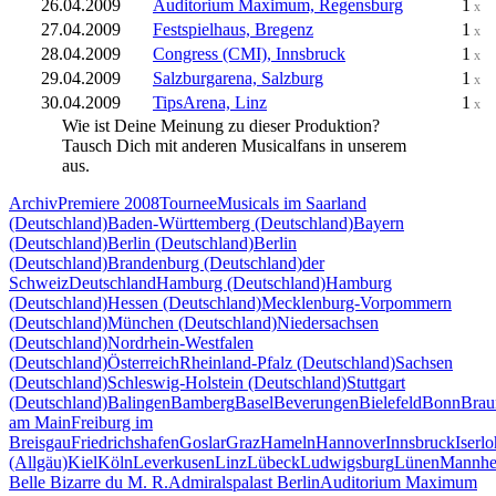
26.04.2009
Auditorium Maximum, Regensburg
1
x
27.04.2009
Festspielhaus, Bregenz
1
x
28.04.2009
Congress (CMI), Innsbruck
1
x
29.04.2009
Salzburgarena, Salzburg
1
x
30.04.2009
TipsArena, Linz
1
x
Wie ist Deine Meinung zu dieser Produktion?
Tausch Dich mit anderen Musicalfans in unserem
Forum
aus.
Archiv
Premiere 2008
Tournee
Musicals im Saarland
(Deutschland)
Baden-Württemberg (Deutschland)
Bayern
(Deutschland)
Berlin (Deutschland)
Berlin
(Deutschland)
Brandenburg (Deutschland)
der
Schweiz
Deutschland
Hamburg (Deutschland)
Hamburg
(Deutschland)
Hessen (Deutschland)
Mecklenburg-Vorpommern
(Deutschland)
München (Deutschland)
Niedersachsen
(Deutschland)
Nordrhein-Westfalen
(Deutschland)
Österreich
Rheinland-Pfalz (Deutschland)
Sachsen
(Deutschland)
Schleswig-Holstein (Deutschland)
Stuttgart
(Deutschland)
Balingen
Bamberg
Basel
Beverungen
Bielefeld
Bonn
Brau
am Main
Freiburg im
Breisgau
Friedrichshafen
Goslar
Graz
Hameln
Hannover
Innsbruck
Iserl
(Allgäu)
Kiel
Köln
Leverkusen
Linz
Lübeck
Ludwigsburg
Lünen
Mannhe
Belle Bizarre du M. R.
Admiralspalast Berlin
Auditorium Maximum