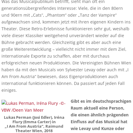
Was das Musicalpublikum betrifft, sieht man oft ein
generationsübergreifendes Interesse: Viele, die in den 80ern
und 90ern mit „Cats“, „Phantom“ oder „Tanz der Vampire“
aufgewachsen sind, kommen jetzt mit ihren eigenen Kindern ins
Theater. Diese Retro-Erlebnisse funktionieren sehr gut, weshalb
viele dieser Klassiker weitgehend unverändert wieder auf die
Bühne gebracht werden. Gleichzeitig gibt es aber auch eine
große Weiterentwicklung – vielleicht nicht immer mit dem Ziel,
internationale Exporte zu schaffen, aber mit durchaus
erfolgreichen neuen Produktionen. Die Vereinigten Bühnen Wien
haben da mit den Musicals von Sylvester Levay oder auch mit „I
Am From Austria“ bewiesen, dass Eigenproduktionen auch
international funktionieren können. Da passiert auf jeden Fall
einiges.
Gibt es im deutschsprachigen
Raum aktuell eine Person,
die einen ähnlich prägenden
Lukas Perman (Josi Edler), Iréna
Einfluss auf das Musical hat
Flury (Emma Carter) in
„I Am From Austria“, Raimund
wie Levay und Kunze oder
Theater Wien, 2018