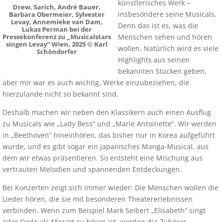
künstlerisches Werk –
Drew, Sarich, André Bauer,
insbesondere seine Musicals.
Barbara Obermeier, Sylvester
Levay, Annemieke van Dam,
Denn das ist es, was die
Lukas Perman
bei der
Menschen sehen und hören
Pressekonferenz zu „Musicalstars
singen Levay“ Wien, 2025 © Karl
wollen. Natürlich wird es viele
Schöndorfer
Highlights aus seinen
bekannten Stücken geben,
aber mir war es auch wichtig, Werke einzubeziehen, die
hierzulande nicht so bekannt sind.
Deshalb machen wir neben den Klassikern auch einen Ausflug
zu Musicals wie „Lady Bess“ und „Marie Antoinette“. Wir werden
in „Beethoven“ hineinhören, das bisher nur in Korea aufgeführt
wurde, und es gibt sogar ein japanisches Manga-Musical, aus
dem wir etwas präsentieren. So entsteht eine Mischung aus
vertrauten Melodien und spannenden Entdeckungen.
Bei Konzerten zeigt sich immer wieder: Die Menschen wollen die
Lieder hören, die sie mit besonderen Theatererlebnissen
verbinden. Wenn zum Beispiel Mark Seibert „Elisabeth“ singt
oder Oedo als Mozart zu hören ist, werden die Zuhörer