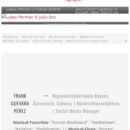
Lukas Perman © Fabian Boehle
Jesus Christ Superstar in
Concert, Wien 2024 © Iris
Hamann
Lukas Perman © Julia Stix
Galerie
Drew Sarich
Lukas Perman
Mark Seibert
Oedo Kuipers
Sylvester Levay
Jesus Christ Superstar
FRANK
Regionalredaktionen Bayern,
GUEVARA
Österreich, Schweiz | Nachrichtenredaktion
PÉREZ
| Social Media Manager
Musical-Favorites:
"Sunset Boulevard", "Hadestown",
"Kristina", "Paddington" ||
Musical-Flops:
"Frozen",