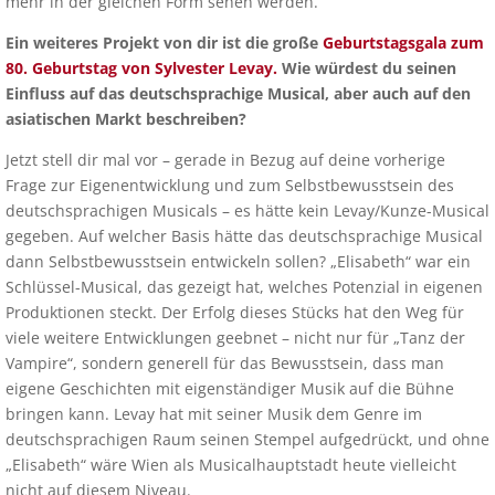
mehr in der gleichen Form sehen werden.
Ein weiteres Projekt von dir ist die große
Geburtstagsgala zum
80. Geburtstag von Sylvester Levay.
Wie würdest du seinen
Einfluss auf das deutschsprachige Musical, aber auch auf den
asiatischen Markt beschreiben?
Jetzt stell dir mal vor – gerade in Bezug auf deine vorherige
Frage zur Eigenentwicklung und zum Selbstbewusstsein des
deutschsprachigen Musicals – es hätte kein Levay/Kunze-Musical
gegeben. Auf welcher Basis hätte das deutschsprachige Musical
dann Selbstbewusstsein entwickeln sollen? „Elisabeth“ war ein
Schlüssel-Musical, das gezeigt hat, welches Potenzial in eigenen
Produktionen steckt. Der Erfolg dieses Stücks hat den Weg für
viele weitere Entwicklungen geebnet – nicht nur für „Tanz der
Vampire“, sondern generell für das Bewusstsein, dass man
eigene Geschichten mit eigenständiger Musik auf die Bühne
bringen kann. Levay hat mit seiner Musik dem Genre im
deutschsprachigen Raum seinen Stempel aufgedrückt, und ohne
„Elisabeth“ wäre Wien als Musicalhauptstadt heute vielleicht
nicht auf diesem Niveau.