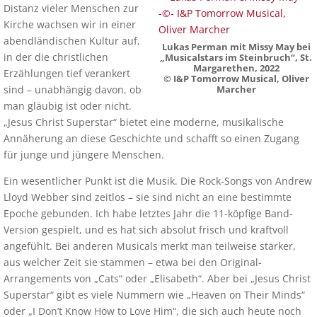
Distanz vieler Menschen zur
Kirche wachsen wir in einer
abendländischen Kultur auf,
Lukas Perman mit Missy May bei
in der die christlichen
„Musicalstars im Steinbruch“, St.
Margarethen, 2022
Erzählungen tief verankert
© I&P Tomorrow Musical, Oliver
sind – unabhängig davon, ob
Marcher
man gläubig ist oder nicht.
„Jesus Christ Superstar“ bietet eine moderne, musikalische
Annäherung an diese Geschichte und schafft so einen Zugang
für junge und jüngere Menschen.
Ein wesentlicher Punkt ist die Musik. Die Rock-Songs von Andrew
Lloyd Webber sind zeitlos – sie sind nicht an eine bestimmte
Epoche gebunden. Ich habe letztes Jahr die 11-köpfige Band-
Version gespielt, und es hat sich absolut frisch und kraftvoll
angefühlt. Bei anderen Musicals merkt man teilweise stärker,
aus welcher Zeit sie stammen – etwa bei den Original-
Arrangements von „Cats“ oder „Elisabeth“. Aber bei „Jesus Christ
Superstar“ gibt es viele Nummern wie „Heaven on Their Minds“
oder „I Don’t Know How to Love Him“, die sich auch heute noch