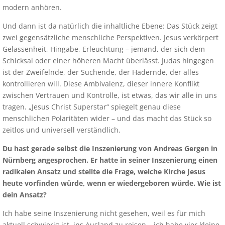
modern anhören.
Und dann ist da natürlich die inhaltliche Ebene: Das Stück zeigt
zwei gegensätzliche menschliche Perspektiven. Jesus verkörpert
Gelassenheit, Hingabe, Erleuchtung – jemand, der sich dem
Schicksal oder einer höheren Macht überlässt. Judas hingegen
ist der Zweifelnde, der Suchende, der Hadernde, der alles
kontrollieren will. Diese Ambivalenz, dieser innere Konflikt
zwischen Vertrauen und Kontrolle, ist etwas, das wir alle in uns
tragen. „Jesus Christ Superstar“ spiegelt genau diese
menschlichen Polaritäten wider – und das macht das Stück so
zeitlos und universell verständlich.
Du hast gerade selbst die Inszenierung von
Andreas Gergen in
Nürnberg angesprochen. Er hatte in seiner Inszenierung einen
radikalen Ansatz und stellte die Frage, welche Kirche Jesus
heute vorfinden würde, wenn er wiedergeboren würde. Wie ist
dein Ansatz?
Ich habe seine Inszenierung nicht gesehen, weil es für mich
aktuell schwierig ist, ins Ausland zu reisen – ich habe vier kleine