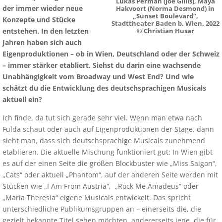
Lukas Perman (Joe Gillis), Maya
der immer wieder neue
Hakvoort (Norma Desmond) in
„Sunset Boulevard“,
Konzepte und Stücke
Stadttheater Baden b. Wien, 2022
entstehen. In den letzten
© Christian Husar
Jahren haben sich auch
Eigenproduktionen – ob in Wien, Deutschland oder der Schweiz
– immer stärker etabliert. Siehst du darin eine wachsende
Unabhängigkeit vom Broadway und West End? Und wie
schätzt du die Entwicklung des deutschsprachigen Musicals
aktuell ein?
Ich finde, da tut sich gerade sehr viel. Wenn man etwa nach
Fulda schaut oder auch auf Eigenproduktionen der Stage, dann
sieht man, dass sich deutschsprachige Musicals zunehmend
etablieren. Die aktuelle Mischung funktioniert gut: In Wien gibt
es auf der einen Seite die großen Blockbuster wie „Miss Saigon“,
„Cats“ oder aktuell „Phantom“, auf der anderen Seite werden mit
Stücken wie „I Am From Austria“, „Rock Me Amadeus“ oder
„Maria Theresia“ eigene Musicals entwickelt. Das spricht
unterschiedliche Publikumsgruppen an – einerseits die, die
gezielt bekannte Titel sehen möchten, andererseits jene, die für