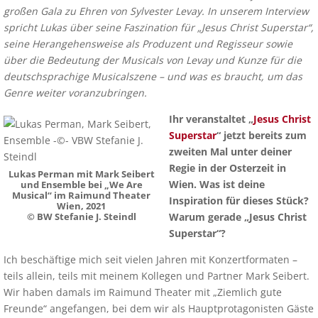
großen Gala zu Ehren von Sylvester Levay.
In unserem Interview
spricht Lukas über seine Faszination für „Jesus Christ Superstar“,
seine Herangehensweise als Produzent und Regisseur sowie
über die Bedeutung der Musicals von Levay und Kunze für die
deutschsprachige Musicalszene – und was es braucht, um das
Genre weiter voranzubringen.
Ihr veranstaltet „
Jesus Christ
Superstar
“ jetzt bereits zum
zweiten Mal unter deiner
Regie in der Osterzeit in
Lukas Perman mit Mark Seibert
Wien. Was ist deine
und Ensemble bei „We Are
Musical“ im Raimund Theater
Inspiration für dieses Stück?
Wien, 2021
Warum gerade „Jesus Christ
© BW Stefanie J. Steindl
Superstar“?
Ich beschäftige mich seit vielen Jahren mit Konzertformaten –
teils allein, teils mit meinem Kollegen und Partner Mark Seibert.
Wir haben damals im Raimund Theater mit „Ziemlich gute
Freunde“ angefangen, bei dem wir als Hauptprotagonisten Gäste