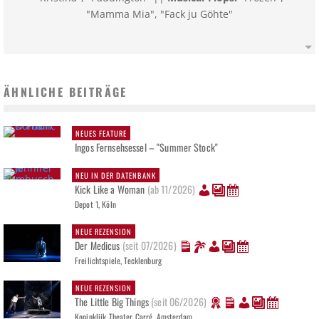
"Mamma Mia", "Fack ju Göhte"
ÄHNLICHE BEITRÄGE
NEUES FEATURE
Ingos Fernsehsessel – "Summer Stock"
NEU IN DER DATENBANK
Kick Like a Woman
(ab 11/2026)
Depot 1, Köln
NEUE REZENSION
Der Medicus
(seit 07/2026)
Freilichtspiele, Tecklenburg
NEUE REZENSION
The Little Big Things
(seit 06/2026)
Koninklijk Theater Carré, Amsterdam