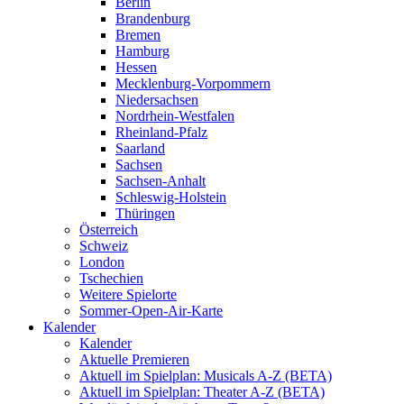
Berlin
Brandenburg
Bremen
Hamburg
Hessen
Mecklenburg-Vorpommern
Niedersachsen
Nordrhein-Westfalen
Rheinland-Pfalz
Saarland
Sachsen
Sachsen-Anhalt
Schleswig-Holstein
Thüringen
Österreich
Schweiz
London
Tschechien
Weitere Spielorte
Sommer-Open-Air-Karte
Kalender
Kalender
Aktuelle Premieren
Aktuell im Spielplan: Musicals A-Z (BETA)
Aktuell im Spielplan: Theater A-Z (BETA)