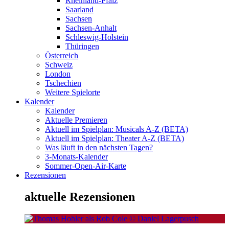
Rheinland-Pfalz
Saarland
Sachsen
Sachsen-Anhalt
Schleswig-Holstein
Thüringen
Österreich
Schweiz
London
Tschechien
Weitere Spielorte
Kalender
Kalender
Aktuelle Premieren
Aktuell im Spielplan: Musicals A-Z (BETA)
Aktuell im Spielplan: Theater A-Z (BETA)
Was läuft in den nächsten Tagen?
3-Monats-Kalender
Sommer-Open-Air-Karte
Rezensionen
aktuelle Rezensionen