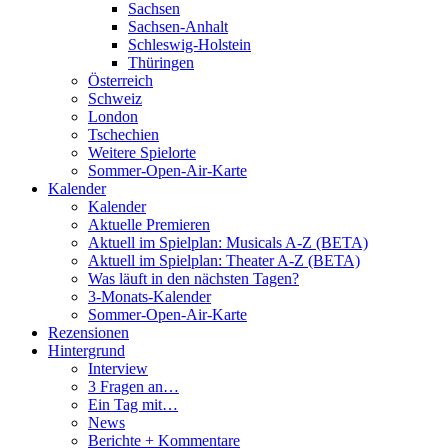
Sachsen
Sachsen-Anhalt
Schleswig-Holstein
Thüringen
Österreich
Schweiz
London
Tschechien
Weitere Spielorte
Sommer-Open-Air-Karte
Kalender
Kalender
Aktuelle Premieren
Aktuell im Spielplan: Musicals A-Z (BETA)
Aktuell im Spielplan: Theater A-Z (BETA)
Was läuft in den nächsten Tagen?
3-Monats-Kalender
Sommer-Open-Air-Karte
Rezensionen
Hintergrund
Interview
3 Fragen an…
Ein Tag mit…
News
Berichte + Kommentare