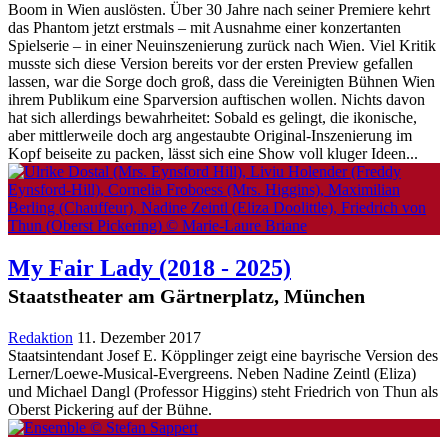
Boom in Wien auslösten. Über 30 Jahre nach seiner Premiere kehrt
das Phantom jetzt erstmals – mit Ausnahme einer konzertanten
Spielserie – in einer Neuinszenierung zurück nach Wien. Viel Kritik
musste sich diese Version bereits vor der ersten Preview gefallen
lassen, war die Sorge doch groß, dass die Vereinigten Bühnen Wien
ihrem Publikum eine Sparversion auftischen wollen. Nichts davon
hat sich allerdings bewahrheitet: Sobald es gelingt, die ikonische,
aber mittlerweile doch arg angestaubte Original-Inszenierung im
Kopf beiseite zu packen, lässt sich eine Show voll kluger Ideen...
My Fair Lady
(2018 - 2025)
Staatstheater am Gärtnerplatz, München
Redaktion
11. Dezember 2017
Staatsintendant Josef E. Köpplinger zeigt eine bayrische Version des
Lerner/Loewe-Musical-Evergreens. Neben Nadine Zeintl (Eliza)
und Michael Dangl (Professor Higgins) steht Friedrich von Thun als
Oberst Pickering auf der Bühne.