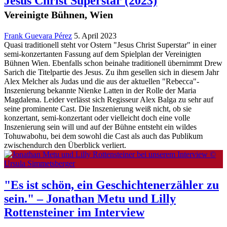
Jesus Christ Superstar
(2023)
Vereinigte Bühnen, Wien
Frank Guevara Pérez
5. April 2023
Quasi traditionell steht vor Ostern "Jesus Christ Superstar" in einer
semi-konzertanten Fassung auf dem Spielplan der Vereinigten
Bühnen Wien. Ebenfalls schon beinahe traditionell übernimmt Drew
Sarich die Titelpartie des Jesus. Zu ihm gesellen sich in diesem Jahr
Alex Melcher als Judas und die aus der aktuellen "Rebecca"-
Inszenierung bekannte Nienke Latten in der Rolle der Maria
Magdalena. Leider verlässt sich Regisseur Alex Balga zu sehr auf
seine prominente Cast. Die Inszenierung weiß nicht, ob sie
konzertant, semi-konzertant oder vielleicht doch eine volle
Inszenierung sein will und auf der Bühne entsteht ein wildes
Tohuwabohu, bei dem sowohl die Cast als auch das Publikum
zwischendurch den Überblick verliert.
"Es ist schön, ein Geschichtenerzähler zu
sein." – Jonathan Metu und Lilly
Rottensteiner im Interview