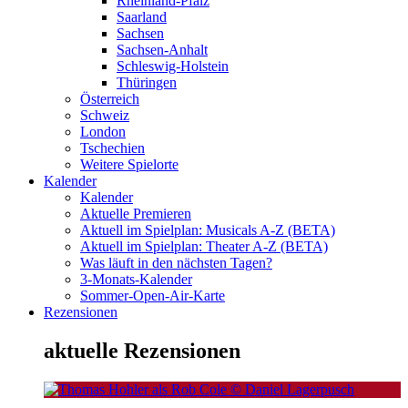
Rheinland-Pfalz
Saarland
Sachsen
Sachsen-Anhalt
Schleswig-Holstein
Thüringen
Österreich
Schweiz
London
Tschechien
Weitere Spielorte
Kalender
Kalender
Aktuelle Premieren
Aktuell im Spielplan: Musicals A-Z (BETA)
Aktuell im Spielplan: Theater A-Z (BETA)
Was läuft in den nächsten Tagen?
3-Monats-Kalender
Sommer-Open-Air-Karte
Rezensionen
aktuelle Rezensionen