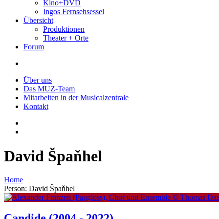
Kino+DVD
Ingos Fernsehsessel
Übersicht
Produktionen
Theater + Orte
Forum
Über uns
Das MUZ-Team
Mitarbeiten in der Musicalzentrale
Kontakt
David Špaňhel
Home
Person: David Špaňhel
Candide
(2004 - 2022)