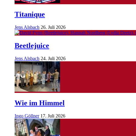
Titanique
Jens Alsbach
26. Juli 2026
Beetlejuice
Jens Alsbach
24. Juli 2026
Wie im Himmel
Ingo Göllner
17. Juli 2026