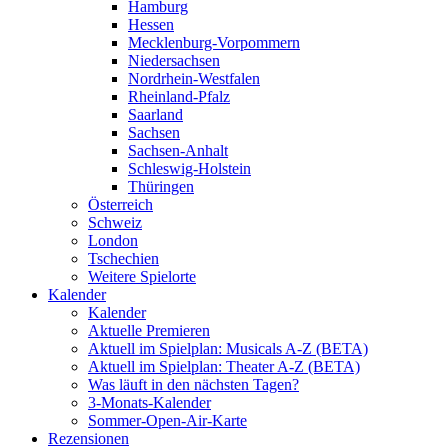
Hamburg
Hessen
Mecklenburg-Vorpommern
Niedersachsen
Nordrhein-Westfalen
Rheinland-Pfalz
Saarland
Sachsen
Sachsen-Anhalt
Schleswig-Holstein
Thüringen
Österreich
Schweiz
London
Tschechien
Weitere Spielorte
Kalender
Kalender
Aktuelle Premieren
Aktuell im Spielplan: Musicals A-Z (BETA)
Aktuell im Spielplan: Theater A-Z (BETA)
Was läuft in den nächsten Tagen?
3-Monats-Kalender
Sommer-Open-Air-Karte
Rezensionen