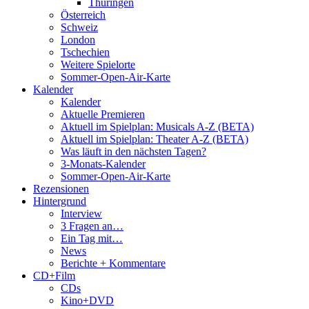
Thüringen
Österreich
Schweiz
London
Tschechien
Weitere Spielorte
Sommer-Open-Air-Karte
Kalender
Kalender
Aktuelle Premieren
Aktuell im Spielplan: Musicals A-Z (BETA)
Aktuell im Spielplan: Theater A-Z (BETA)
Was läuft in den nächsten Tagen?
3-Monats-Kalender
Sommer-Open-Air-Karte
Rezensionen
Hintergrund
Interview
3 Fragen an…
Ein Tag mit…
News
Berichte + Kommentare
CD+Film
CDs
Kino+DVD