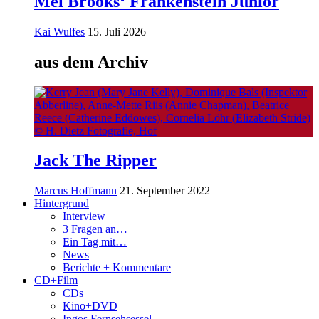
Mel Brooks‘ Frankenstein Junior
Kai Wulfes
15. Juli 2026
aus dem Archiv
Jack The Ripper
Marcus Hoffmann
21. September 2022
Hintergrund
Interview
3 Fragen an…
Ein Tag mit…
News
Berichte + Kommentare
CD+Film
CDs
Kino+DVD
Ingos Fernsehsessel