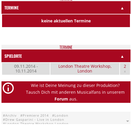
TERMINE
▲
keine aktuellen Termine
TER­MI­NE
SPIELORTE
▲
09.11.2014 -
London Theatre Workshop,
2
10.11.2014
London
x
Wie ist Deine Meinung zu dieser Produktion?
Tausch Dich mit anderen Musicalfans in unserem
Forum
aus.
Archiv
Premiere 2014
London
Drew Gasparini - Live in London
London Theatre Workshop London