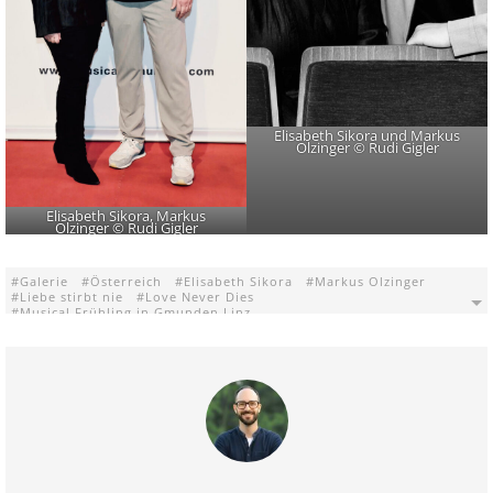
Elisabeth Sikora und Markus
Olzinger © Rudi Gigler
Elisabeth Sikora, Markus
Olzinger © Rudi Gigler
Galerie
Österreich
Elisabeth Sikora
Markus Olzinger
Liebe stirbt nie
Love Never Dies
Musical Frühling in Gmunden Linz