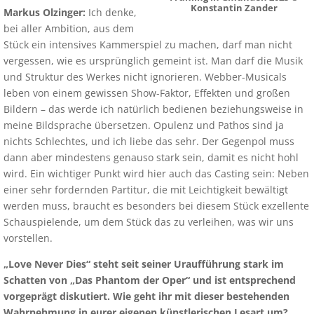
Konstantin Zander
Markus Olzinger:
Ich denke,
bei aller Ambition, aus dem
Stück ein intensives Kammerspiel zu machen, darf man nicht
vergessen, wie es ursprünglich gemeint ist. Man darf die Musik
und Struktur des Werkes nicht ignorieren. Webber-Musicals
leben von einem gewissen Show-Faktor, Effekten und großen
Bildern – das werde ich natürlich bedienen beziehungsweise in
meine Bildsprache übersetzen. Opulenz und Pathos sind ja
nichts Schlechtes, und ich liebe das sehr. Der Gegenpol muss
dann aber mindestens genauso stark sein, damit es nicht hohl
wird. Ein wichtiger Punkt wird hier auch das Casting sein: Neben
einer sehr fordernden Partitur, die mit Leichtigkeit bewältigt
werden muss, braucht es besonders bei diesem Stück exzellente
Schauspielende, um dem Stück das zu verleihen, was wir uns
vorstellen.
„Love Never Dies“ steht seit seiner Uraufführung stark im
Schatten von „Das Phantom der Oper“ und ist entsprechend
vorgeprägt diskutiert. Wie geht ihr mit dieser bestehenden
Wahrnehmung in eurer eigenen künstlerischen Lesart um?