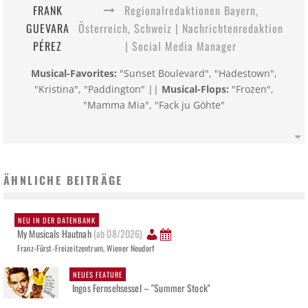
FRANK
Regionalredaktionen Bayern,
GUEVARA
Österreich, Schweiz | Nachrichtenredaktion
PÉREZ
| Social Media Manager
Musical-Favorites:
"Sunset Boulevard", "Hadestown",
"Kristina", "Paddington" ||
Musical-Flops:
"Frozen",
"Mamma Mia", "Fack ju Göhte"
ÄHNLICHE BEITRÄGE
NEU IN DER DATENBANK
My Musicals Hautnah
(ab 08/2026)
Franz-Fürst-Freizeitzentrum, Wiener Neudorf
NEUES FEATURE
Ingos Fernsehsessel – "Summer Stock"