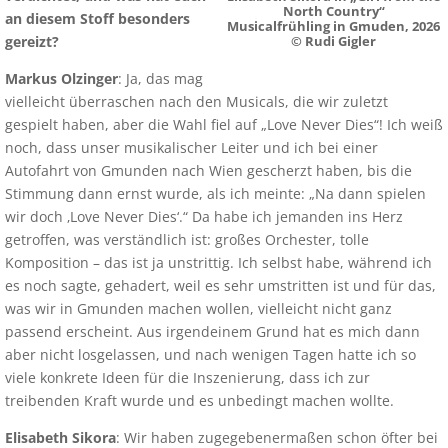
North Country“
an diesem Stoff besonders
Musicalfrühling in Gmuden, 2026
gereizt?
© Rudi Gigler
Markus Olzinger
: Ja, das mag
vielleicht überraschen nach den Musicals, die wir zuletzt
gespielt haben, aber die Wahl fiel auf „Love Never Dies“! Ich weiß
noch, dass unser musikalischer Leiter und ich bei einer
Autofahrt von Gmunden nach Wien gescherzt haben, bis die
Stimmung dann ernst wurde, als ich meinte: „Na dann spielen
wir doch ‚Love Never Dies‘.“ Da habe ich jemanden ins Herz
getroffen, was verständlich ist: großes Orchester, tolle
Komposition – das ist ja unstrittig. Ich selbst habe, während ich
es noch sagte, gehadert, weil es sehr umstritten ist und für das,
was wir in Gmunden machen wollen, vielleicht nicht ganz
passend erscheint. Aus irgendeinem Grund hat es mich dann
aber nicht losgelassen, und nach wenigen Tagen hatte ich so
viele konkrete Ideen für die Inszenierung, dass ich zur
treibenden Kraft wurde und es unbedingt machen wollte.
Elisabeth Sikora
: Wir haben zugegebenermaßen schon öfter bei