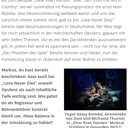
als zum Beispiel „Dear Evan Hansen“ oder „Girl from the North
Country“, wo wir zumindest im Planungsprozess die erste Non-
Replika, also Neuinszenierung weltweit waren und uns das
natürlich immer extrem reizt, gab es bei „Love Never Dies“
bereits zwei Neuinszenierungen in Deutschland. Der Reiz liegt
für mich tatsächlich in der märchenhaften Opulenz, gepaart mit
sehr tiefen Themen, die es mit den Darstellenden auszuarbeiten
gilt. In jedem Fall wird es spannend sein – nicht nur für jene, die
„Das Phantom der Oper“ bereits kennen und lieben, nun die
Fortsetzung davon in Österreich auf einer Bühne zu erleben.
Markus, du hast bereits
beschrieben, dass euch bei
„Love Never Dies“ sowohl
Opulenz als auch inhaltliche
Tiefe wichtig sind. Wie gehst
du als Regisseur und
Bühnenbildner konkret
Yngve Gasoy Romdal, Annemieke
damit um, diese Balance in
van Dam und Michaela Thurner
der Umsetzung zu halten?
in „Dear Evan Hansen“
Musical
Frühling in Gmunden 2023 ©