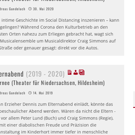
reas Gundelach
30. Mai 2020
 intime Geschichte im Social Distancing inszenieren – kann
 gelingen? Während Corona den Kulturbetrieb an den
sten Orten nahezu zum Erliegen gebracht hat, wagt sich
 Musicalensemble um Musicaldirektor Craig Simmons auf
Straße oder genauer gesagt: direkt vor die Autos.
ternabend
(2019 - 2020)
rnee (Theater für Niedersachsen, Hildesheim)
reas Gundelach
14. Mai 2019
n Erzieher Dennis zum Elternabend einlädt, könnte das
 beschaulicher Abend werden. Wären da nicht die Eltern -
 vor allem Peter Lund (Buch) und Craig Simmons (Regie),
mit einer diabolischen Freude und Präzision die
anstaltung im Kinderhort immer tiefer in menschliche