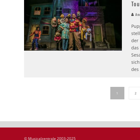
Tou
And
Pup
stel
der
das
Sesa
sich
des
1
2
© Musicalzentrale 2003-2025