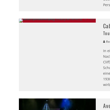
Per
Ca
Tou
Red
In e
Nach
Clif
Schu
eine
193
wirb
Av