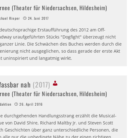
rnee (Theater für Niedersachsen, Hildesheim)
hael Rieper
24. Juni 2017
 deutschsprachige Erstaufführung des 2012 am Off-
adway uraufgeführten Stücks "Dogfight" überzeugt nicht
 ganzer Linie. Die Schwächen des Buches werden durch die
enierung nicht ausgeglichen, so dass gerade der erste Akt
t uninspiriert und langatmig wirkt.
fassbar nah
(2017)
rnee (Theater für Niedersachsen, Hildesheim)
aktion
26. April 2016
e durchgehenden Handlungsstrang erzählt die Musical-
e von David Shire, Richard Maltby Jr. und Steven Scott
th Geschichten über ganz unterschiedliche Personen, die
h alle nur die unbedingte Nähe zu der einen richtigen