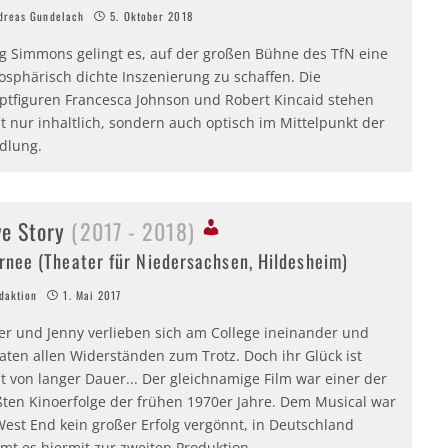
reas Gundelach
5. Oktober 2018
ig Simmons gelingt es, auf der großen Bühne des TfN eine
osphärisch dichte Inszenierung zu schaffen. Die
ptfiguren Francesca Johnson und Robert Kincaid stehen
t nur inhaltlich, sondern auch optisch im Mittelpunkt der
dlung.
ve Story
(2017 - 2018)
rnee (Theater für Niedersachsen, Hildesheim)
aktion
1. Mai 2017
ver und Jenny verlieben sich am College ineinander und
aten allen Widerständen zum Trotz. Doch ihr Glück ist
t von langer Dauer... Der gleichnamige Film war einer der
ßten Kinoerfolge der frühen 1970er Jahre. Dem Musical war
West End kein großer Erfolg vergönnt, in Deutschland
mt es hiermit zur zweiten Produktion.