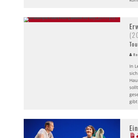
Erw
(2
Tou
Red
In L
sich
Haus
sol
gese
gib
Ein