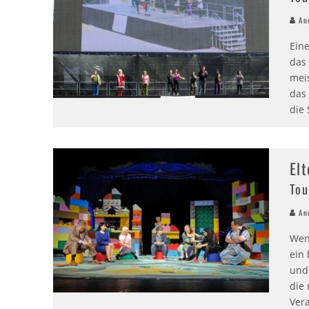
And
Eine
das
mei
das
die 
El
Tou
And
Wen
ein
und
die 
Ver