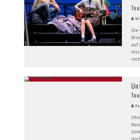
Tou
Mic
Die
Bro
auf
Insz
rech
Un
Tou
Red
Ohn
Revu
Smi
doc