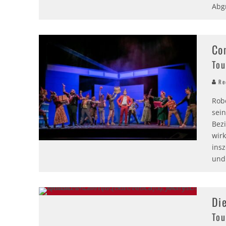
Abg
Co
Tou
Red
Robe
sei
Bezi
wirk
ins
und
Di
Tou