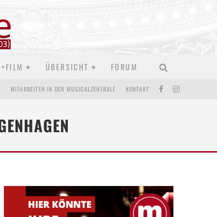
D+FILM
ÜBERSICHT
FORUM
M
MITARBEITEN IN DER MUSICALZENTRALE
KONTAKT
NGENHAGEN