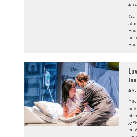
And
Cra
atm
Hau
nich
Han
Lo
Tou
Red
Oli
heir
nich
grö
im 
kom