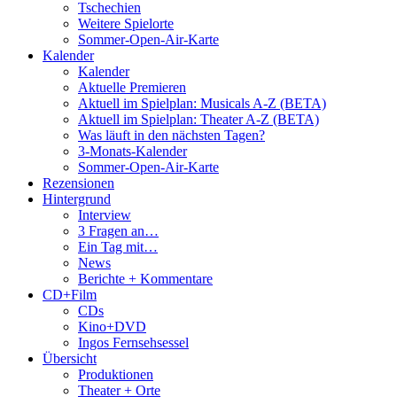
Tschechien
Weitere Spielorte
Sommer-Open-Air-Karte
Kalender
Kalender
Aktuelle Premieren
Aktuell im Spielplan: Musicals A-Z (BETA)
Aktuell im Spielplan: Theater A-Z (BETA)
Was läuft in den nächsten Tagen?
3-Monats-Kalender
Sommer-Open-Air-Karte
Rezensionen
Hintergrund
Interview
3 Fragen an…
Ein Tag mit…
News
Berichte + Kommentare
CD+Film
CDs
Kino+DVD
Ingos Fernsehsessel
Übersicht
Produktionen
Theater + Orte