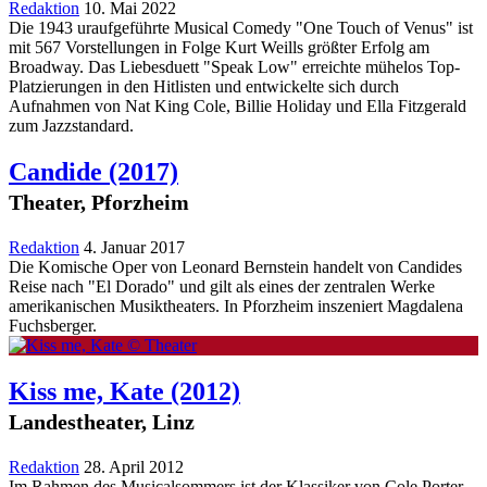
Redaktion
10. Mai 2022
Die 1943 uraufgeführte Musical Comedy "One Touch of Venus" ist
mit 567 Vorstellungen in Folge Kurt Weills größter Erfolg am
Broadway. Das Liebesduett "Speak Low" erreichte mühelos Top-
Platzierungen in den Hitlisten und entwickelte sich durch
Aufnahmen von Nat King Cole, Billie Holiday und Ella Fitzgerald
zum Jazzstandard.
Candide
(2017)
Theater, Pforzheim
Redaktion
4. Januar 2017
Die Komische Oper von Leonard Bernstein handelt von Candides
Reise nach "El Dorado" und gilt als eines der zentralen Werke
amerikanischen Musiktheaters. In Pforzheim inszeniert Magdalena
Fuchsberger.
Kiss me, Kate
(2012)
Landestheater, Linz
Redaktion
28. April 2012
Im Rahmen des Musicalsommers ist der Klassiker von Cole Porter