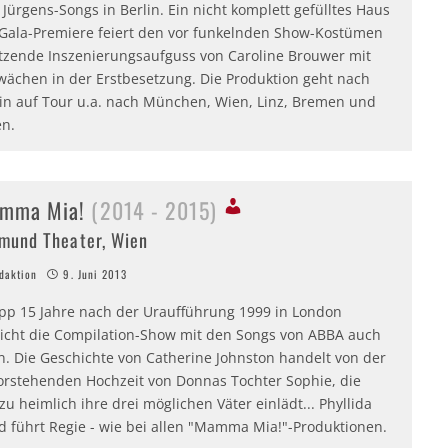
Jürgens-Songs in Berlin. Ein nicht komplett gefülltes Haus
 Gala-Premiere feiert den vor funkelnden Show-Kostümen
otzende Inszenierungsaufguss von Caroline Brouwer mit
wächen in der Erstbesetzung. Die Produktion geht nach
lin auf Tour u.a. nach München, Wien, Linz, Bremen und
en.
mma Mia!
(2014 - 2015)
mund Theater, Wien
aktion
9. Juni 2013
pp 15 Jahre nach der Uraufführung 1999 in London
eicht die Compilation-Show mit den Songs von ABBA auch
n. Die Geschichte von Catherine Johnston handelt von der
orstehenden Hochzeit von Donnas Tochter Sophie, die
zu heimlich ihre drei möglichen Väter einlädt... Phyllida
d führt Regie - wie bei allen "Mamma Mia!"-Produktionen.