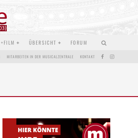
D+FILM
ÜBERSICHT
FORUM
M
MITARBEITEN IN DER MUSICALZENTRALE
KONTAKT