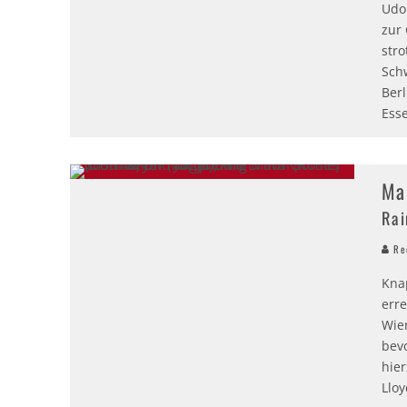
Udo 
zur
str
Sch
Ber
Ess
Ma
Rai
Red
Kna
err
Wie
bev
hier
Lloy