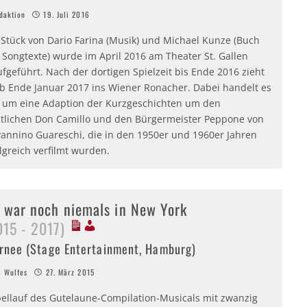
aktion
19. Juli 2016
 Stück von Dario Farina (Musik) und Michael Kunze (Buch
 Songtexte) wurde im April 2016 am Theater St. Gallen
fgeführt. Nach der dortigen Spielzeit bis Ende 2016 zieht
ab Ende Januar 2017 ins Wiener Ronacher. Dabei handelt es
h um eine Adaption der Kurzgeschichten um den
stlichen Don Camillo und den Bürgermeister Peppone von
vannino Guareschi, die in den 1950er und 1960er Jahren
lgreich verfilmt wurden.
h war noch niemals in New York
015 - 2017)
rnee (Stage Entertainment, Hamburg)
 Wulfes
27. März 2015
pellauf des Gutelaune-Compilation-Musicals mit zwanzig