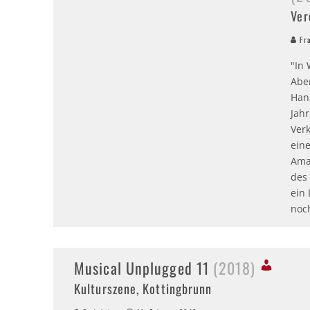
Ver
Fra
"In 
Aber
Hans
Jah
Verk
ein
Ama
des
ein
noc
Musical Unplugged 11
(2018)
Kulturszene, Kottingbrunn