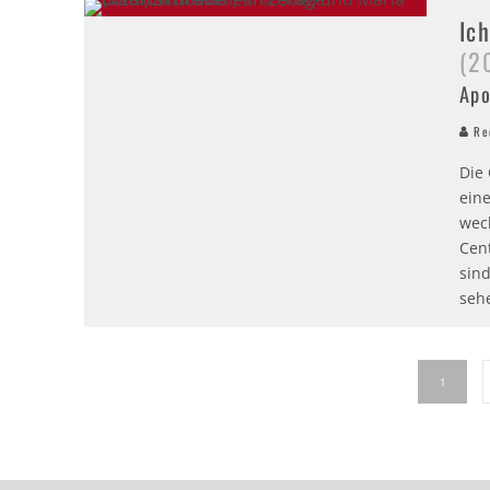
Ic
(2
Apo
Red
Die
eine
wec
Cen
sin
seh
1