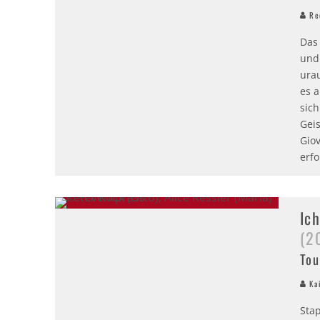
Red
Das
und
urau
es 
sic
Gei
Gio
erfo
Ic
(2
Tou
Kai
Sta