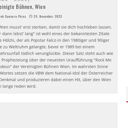
einigte Bühnen, Wien
nk Guevara Pérez
25. November 2023
Wien musst' erst sterben, damit sie dich hochleben lassen.
 dann lebst' lang" ist wohl eines der bekanntesten Zitate
 Hölzls, der als Popstar Falco in den 1980iger und 90iger
re zu Weltruhm gelangte, bevor er 1989 bei einem
ehrsunfall tödlich verunglückte. Dieser Satz steht auch wie
e Prophezeiung über der neuesten Uraufführung "Rock Me
deus" der Vereinigten Bühnen Wien. Im wahrsten Sinne
 Wortes setzen die VBW dem National-Idol der Österreicher
 Denkmal und produzieren dabei einen Hit, über den Wien
h lange reden wird.