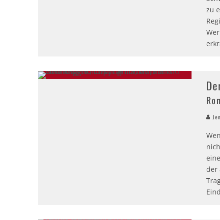
zu e
Reg
Wern
erkr
De
Ron
Jen
Wen
nich
eine
der
Tra
Ein