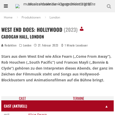
Home
Produktionen
London
WEST END DOES: HOLLYWOOD
(2023)
CADOGAN HALL, LONDON
Redaktion
London
27. Februar 2023
1 Minute Lesedauer
Stars aus dem West End wie Alice Fearn („Come From Away“),
Rob Houchen („South Pacific“) und Frances Mayli („Bonnie &
Clyde“) gehören zu den Interpreten dieses Abends, der ganz im
Zeichen der Filmmusik steht und Songs aus Hollywood-
Blockbustern und Animationsfilmen auf die Bühne bringt.
CAST
TER­MI­NE
CAST (AKTUELL)
▲
mit
Alice Fearn