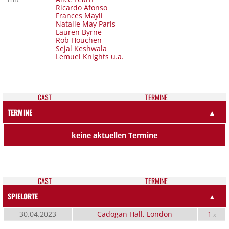
Ricardo Afonso
Frances Mayli
Natalie May Paris
Lauren Byrne
Rob Houchen
Sejal Keshwala
Lemuel Knights u.a.
CAST
TER­MI­NE
TERMINE
▲
keine aktuellen Termine
CAST
TER­MI­NE
SPIELORTE
▲
30.04.2023
Cadogan Hall, London
1
x