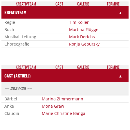
KREATIV­TEAM
CAST
GALE­RIE
TER­MI­NE
KREATIVTEAM
▲
Regie
Tim Koller
Buch
Martina Flügge
Musikal. Leitung
Mark Derichs
Choreografie
Ronja Geburzky
KREATIV­TEAM
CAST
GALE­RIE
TER­MI­NE
CAST (AKTUELL)
▲
== 2024/25 ==
Bärbel
Marina Zimmermann
Anke
Mona Graw
Claudia
Marie Christine Banga