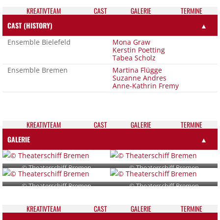
KREATIV­TEAM
CAST
GALE­RIE
TER­MI­NE
CAST (HISTORY)
▲
Ensemble Bielefeld
Mona Graw
Kerstin Poetting
Tabea Scholz
Ensemble Bremen
Martina Flügge
Suzanne Andres
Anne-Kathrin Fremy
KREATIV­TEAM
CAST
GALE­RIE
TER­MI­NE
GALERIE
▲
© Theaterschiff Bremen
© Theaterschiff Bremen
© Theaterschiff Bremen
© Theaterschiff Bremen
KREATIV­TEAM
CAST
GALE­RIE
TER­MI­NE