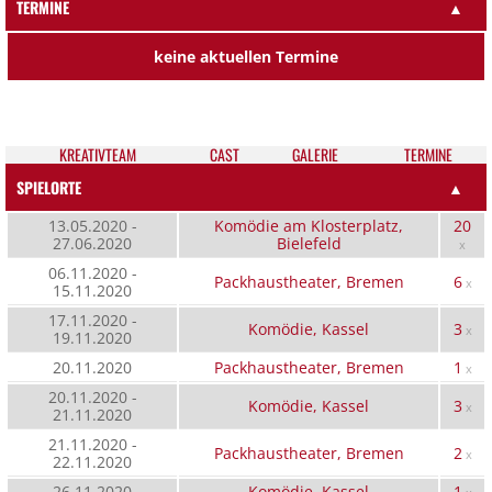
TERMINE
▲
keine aktuellen Termine
KREATIV­TEAM
CAST
GALE­RIE
TER­MI­NE
SPIELORTE
▲
13.05.2020 -
Komödie am Klosterplatz,
20
27.06.2020
Bielefeld
x
06.11.2020 -
Packhaustheater, Bremen
6
x
15.11.2020
17.11.2020 -
Komödie, Kassel
3
x
19.11.2020
20.11.2020
Packhaustheater, Bremen
1
x
20.11.2020 -
Komödie, Kassel
3
x
21.11.2020
21.11.2020 -
Packhaustheater, Bremen
2
x
22.11.2020
26.11.2020
Komödie, Kassel
1