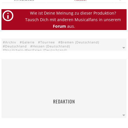
Wie ist Deine Meinung zu dieser Produktion?
Tausch Dich mit anderen Musicalfans in unserem
Forum
aus.
Archiv
Galerie
Tournee
Bremen (Deutschland)
Deutschland
Hessen (Deutschland)
Nordrhein-Westfalen (Deutschland)
Schleswig-Holstein (Deutschland)
Bielefeld
Bremen
Kassel
Lübeck
Anthroposophisches Zentrum Kassel
Komödie am Klosterplatz Bielefeld
Komödie Kassel
Packhaustheater Bremen
Spiegelzelttheater Kassel
Theaterschiff Bremen
Theaterschiff Lübeck
Weiber
REDAKTION