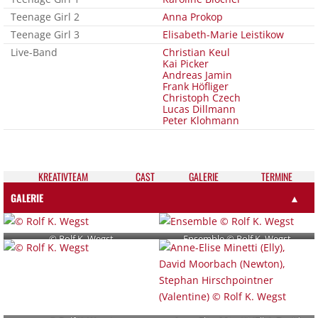
Teenage Girl 2
Anna Prokop
Teenage Girl 3
Elisabeth-Marie Leistikow
Live-Band
Christian Keul
Kai Picker
Andreas Jamin
Frank Höfliger
Christoph Czech
Lucas Dillmann
Peter Klohmann
KREATIV­TEAM
CAST
GALE­RIE
TER­MI­NE
GALERIE
▲
© Rolf K. Wegst
Ensemble © Rolf K. Wegst