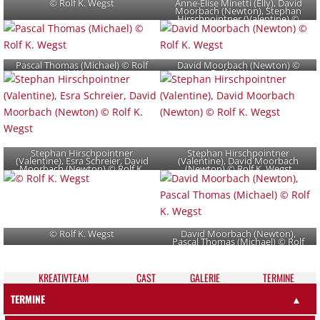
© Rolf K. Wegst
Anne-Elise Minetti (Elly), David
Moorbach (Newton), Stephan
Hirschpointner (Valentine) ©
Rolf K. Wegst
Pascal Thomas (Michael) © Rolf
David Moorbach (Newton) ©
K. Wegst
Rolf K. Wegst
Stephan Hirschpointner
Stephan Hirschpointner
(Valentine), Esra Schreier, David
(Valentine), David Moorbach
Moorbach (Newton) © Rolf K.
(Newton) © Rolf K. Wegst
Wegst
© Rolf K. Wegst
David Moorbach (Newton),
Pascal Thomas (Michael) © Rolf
K. Wegst
KREATIV­TEAM
CAST
GALE­RIE
TER­MI­NE
TERMINE
▲