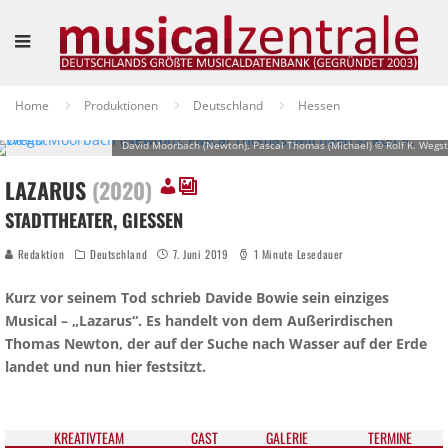
Home
Produktionen
Deutschland
Hessen
David Moorbach (Newton), Pascal Thomas (Michael) © Rolf K. Wegst
LAZARUS
(2020)
STADTTHEATER, GIESSEN
Redaktion
Deutschland
7. Juni 2019
1 Minute Lesedauer
Kurz vor seinem Tod schrieb Davide Bowie sein einziges
Musical – „Lazarus“. Es handelt von dem Außerirdischen
Thomas Newton, der auf der Suche nach Wasser auf der Erde
landet und nun hier festsitzt.
KREATIV­TEAM
CAST
GALE­RIE
TER­MI­NE