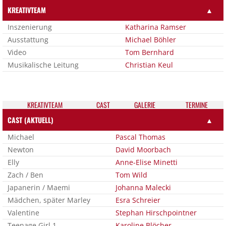
KREATIVTEAM
▲
Inszenierung
Katharina Ramser
Ausstattung
Michael Böhler
Video
Tom Bernhard
Musikalische Leitung
Christian Keul
KREATIV­TEAM
CAST
GALE­RIE
TER­MI­NE
CAST (AKTUELL)
▲
Michael
Pascal Thomas
Newton
David Moorbach
Elly
Anne-Elise Minetti
Zach / Ben
Tom Wild
Japanerin / Maemi
Johanna Malecki
Mädchen, später Marley
Esra Schreier
Valentine
Stephan Hirschpointner
Teenage Girl 1
Karoline Blöcher