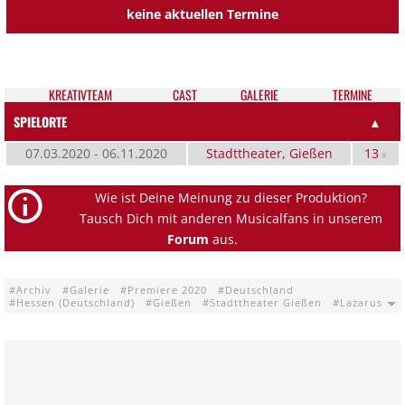
keine aktuellen Termine
KREATIV­TEAM
CAST
GALE­RIE
TER­MI­NE
SPIELORTE
▲
07.03.2020 - 06.11.2020
Stadttheater, Gießen
13
x
Wie ist Deine Meinung zu dieser Produktion?
Tausch Dich mit anderen Musicalfans in unserem
Forum
aus.
Archiv
Galerie
Premiere 2020
Deutschland
Hessen (Deutschland)
Gießen
Stadttheater Gießen
Lazarus