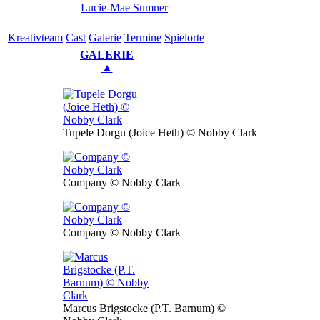
Lucie-Mae Sumner
Kreativ­team
Cast
Gale­rie
Ter­mi­ne
Spielorte
GALERIE
▲
Tupele Dorgu (Joice Heth) © Nobby Clark
Company © Nobby Clark
Company © Nobby Clark
Marcus Brigstocke (P.T. Barnum) ©