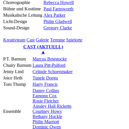
Choreographie
Rebecca Howell
Bühne und Kostüme
Paul Farnsworth
Musikalische Leitung
Alex Parker
Licht-Design
Philip Gladwell
Sound-Design
Gregory Clarke
Kreativ­team
Cast
Gale­rie
Ter­mi­ne
Spielorte
CAST (AKTUELL)
▲
P.T. Barnum
Marcus Brigstocke
Chairy Barnum
Laura Pitt-Pulford
Jenny Lind
Celinde Schoenmaker
Joice Heth
Tupele Dorgu
Tom Thump
Harry Francis
Danny Collins
Eamonn Cox
Rosie Fletcher
Ainsley Hall Ricketts
Ensemble
Courtney Hows
Bethany Huckle
Philip Marriott
Dominic Owen