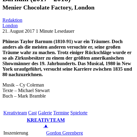
Menier Chocolate Factory, London
Redaktion
London
21. August 2017
1 Minute Lesedauer
Phineas Taylor Barnum (1810-91) war ein Träumer. Doch
anders als die meisten anderen versuchte er, seine großen
Träume wahr zu machen. Trotz einiger Rückschläge wurde er
so als Zirkusbesitzer zu einem der größten amerikanischen
Showmänner des 19. Jahrhunderts. Das Musical, 1980 in New
York uraufgeführt, versucht seine Karriere zwischen 1835 und
80 nachzuzeichnen.
Musik – Cy Coleman
Texte – Michael Stewart
Buch – Mark Bramble
Kreativ­team
Cast
Gale­rie
Ter­mi­ne
Spielorte
KREATIVTEAM
▲
Inszenierung
Gordon Greenberg