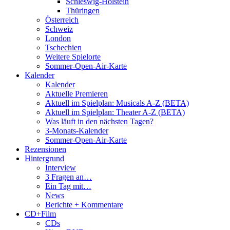
Schleswig-Holstein
Thüringen
Österreich
Schweiz
London
Tschechien
Weitere Spielorte
Sommer-Open-Air-Karte
Kalender
Kalender
Aktuelle Premieren
Aktuell im Spielplan: Musicals A-Z (BETA)
Aktuell im Spielplan: Theater A-Z (BETA)
Was läuft in den nächsten Tagen?
3-Monats-Kalender
Sommer-Open-Air-Karte
Rezensionen
Hintergrund
Interview
3 Fragen an…
Ein Tag mit…
News
Berichte + Kommentare
CD+Film
CDs