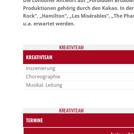
Die Londoner Antwort auf „Forbidden Broadway
Produktionen gehörig durch den Kakao. In der
Rock“, „Hamilton“, „Les Misérables“, „The Ph
u.a. erwartet werden.
KREATIV­TEAM
KREATIVTEAM
Inszenierung
Choreographie
Musikal. Leitung
KREATIV­TEAM
TERMINE