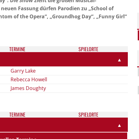
“: Die Show zieht die großen Musical-
 neuen Fassung dürfen Parodien zu „School of
antom of the Opera“, „Groundhog Day“, „Funny Girl“
TER­MI­NE
SPIELORTE
▲
Garry Lake
Rebecca Howell
James Doughty
TER­MI­NE
SPIELORTE
▲