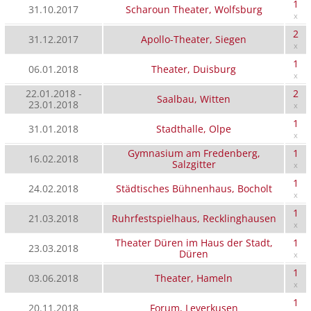
1
31.10.2017
Scharoun Theater, Wolfsburg
x
2
31.12.2017
Apollo-Theater, Siegen
x
1
06.01.2018
Theater, Duisburg
x
22.01.2018 -
2
Saalbau, Witten
23.01.2018
x
1
31.01.2018
Stadthalle, Olpe
x
Gymnasium am Fredenberg,
1
16.02.2018
Salzgitter
x
1
24.02.2018
Städtisches Bühnenhaus, Bocholt
x
1
21.03.2018
Ruhrfestspielhaus, Recklinghausen
x
Theater Düren im Haus der Stadt,
1
23.03.2018
Düren
x
1
03.06.2018
Theater, Hameln
x
1
20.11.2018
Forum, Leverkusen