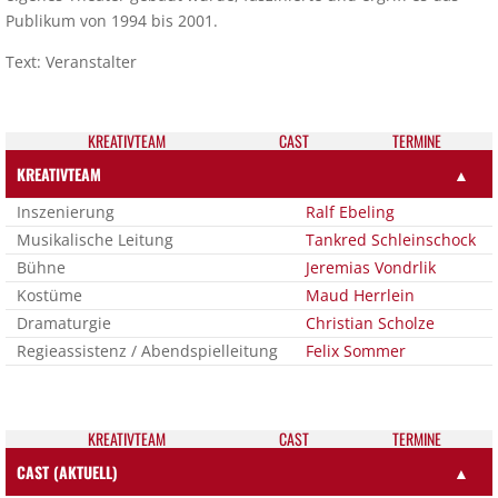
Publikum von 1994 bis 2001.
Text: Veranstalter
KREATIV­TEAM
CAST
TER­MI­NE
KREATIVTEAM
▲
Inszenierung
Ralf Ebeling
Musikalische Leitung
Tankred Schleinschock
Bühne
Jeremias Vondrlik
Kostüme
Maud Herrlein
Dramaturgie
Christian Scholze
Regieassistenz / Abendspielleitung
Felix Sommer
KREATIV­TEAM
CAST
TER­MI­NE
CAST (AKTUELL)
▲