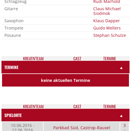
Schlagzeug
Rudi Marhold
Gitarre
Claus Michael
Siodmok
Saxophon
Klaus Dapper
Trompete
Guido Wellers
Posaune
Stephan Schulze
KREATIV­TEAM
CAST
TER­MI­NE
TERMINE
▲
keine aktuellen Termine
KREATIV­TEAM
CAST
TER­MI­NE
SPIELORTE
▲
10.06.2016 -
3
Parkbad Süd, Castrop-Rauxel
12.06.2016
x