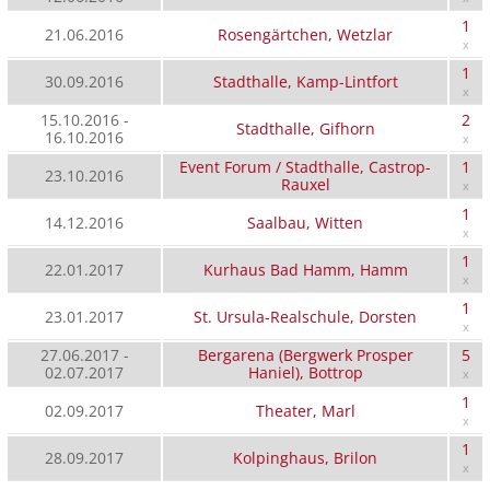
1
21.06.2016
Rosengärtchen, Wetzlar
x
1
30.09.2016
Stadthalle, Kamp-Lintfort
x
15.10.2016 -
2
Stadthalle, Gifhorn
16.10.2016
x
Event Forum / Stadthalle, Castrop-
1
23.10.2016
Rauxel
x
1
14.12.2016
Saalbau, Witten
x
1
22.01.2017
Kurhaus Bad Hamm, Hamm
x
1
23.01.2017
St. Ursula-Realschule, Dorsten
x
27.06.2017 -
Bergarena (Bergwerk Prosper
5
02.07.2017
Haniel), Bottrop
x
1
02.09.2017
Theater, Marl
x
1
28.09.2017
Kolpinghaus, Brilon
x