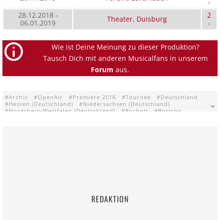
x
28.12.2018 -
2
Theater, Duisburg
06.01.2019
x
Wie ist Deine Meinung zu dieser Produktion?
Tausch Dich mit anderen Musicalfans in unserem
Forum
aus.
Archiv
OpenAir
Premiere 2016
Tournee
Deutschland
Hessen (Deutschland)
Niedersachsen (Deutschland)
Nordrhein-Westfalen (Deutschland)
Bocholt
Bottrop
Brilon
Castrop-Rauxel
Dorsten
Duisburg
Düren
Gifhorn
Hameln
Hamm
Kamp-Lintfort
Leverkusen
Marl
Olpe
Recklinghausen
Salzgitter
Siegen
Wetzlar
Witten
Wolfsburg
Apollo-Theater Siegen
Bergarena (Bergwerk Prosper Haniel) Bottrop
Event Forum / Stadthalle Castrop-Rauxel
Forum Leverkusen
Gymnasium am Fredenberg Salzgitter
Kolpinghaus Brilon
Kurhaus Bad Hamm Hamm
Parkbad Süd Castrop-Rauxel
Rosengärtchen Wetzlar
Ruhrfestspielhaus Recklinghausen
Saalbau Witten
Scharoun Theater Wolfsburg
St. Ursula-Realschule Dorsten
Stadthalle Gifhorn
Stadthalle Kamp-Lintfort
Stadthalle Olpe
REDAKTION
Städtisches Bühnenhaus Bocholt
Theater Duisburg
Theater Düren im Haus der Stadt Düren
Theater Hameln
Theater Marl
Westfälisches Landestheater Castrop-Rauxel