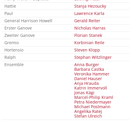
Hattie
Stanja Hezoucky
Paul
Lawrence Karla
General Harrison Howell
Gerald Reiter
Erster Ganove
Nicholas Harras
Zweiter Ganove
Florian Stanek
Gremio
Korbinian Reile
Hortensio
Steven Klopp
Ralph
Stephan Witzlinger
Ensemble
Anna Burger
Barbara Castka
Veronika Hammer
Daniel Hauser
Anja Hrauda
Katrin Immervoll
Jonas Kägi
Marcel-Philip Kraml
Petra Niedermayer
Michael Postmann
Angelika Ratej
Stefan Ulreich