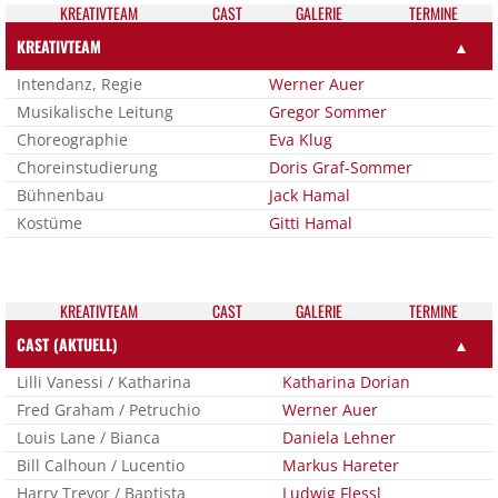
KREATIV­TEAM
CAST
GALE­RIE
TER­MI­NE
KREATIVTEAM
▲
Intendanz, Regie
Werner Auer
Musikalische Leitung
Gregor Sommer
Choreographie
Eva Klug
Choreinstudierung
Doris Graf-Sommer
Bühnenbau
Jack Hamal
Kostüme
Gitti Hamal
KREATIV­TEAM
CAST
GALE­RIE
TER­MI­NE
CAST (AKTUELL)
▲
Lilli Vanessi / Katharina
Katharina Dorian
Fred Graham / Petruchio
Werner Auer
Louis Lane / Bianca
Daniela Lehner
Bill Calhoun / Lucentio
Markus Hareter
Harry Trevor / Baptista
Ludwig Flessl