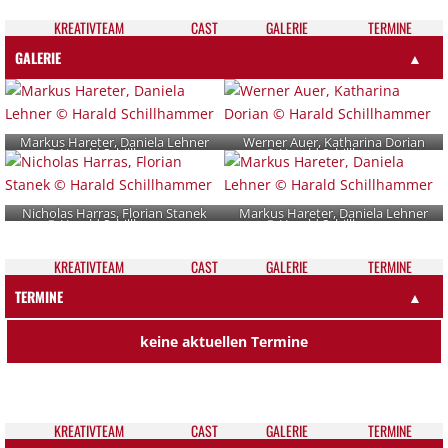
KREATIV­TEAM
CAST
GALE­RIE
TER­MI­NE
GALERIE
▲
Markus Hareter, Daniela Lehner
Werner Auer, Katharina Dorian
© Harald Schillhammer
© Harald Schillhammer
Nicholas Harras, Florian Stanek
Markus Hareter, Daniela Lehner
© Harald Schillhammer
© Harald Schillhammer
KREATIV­TEAM
CAST
GALE­RIE
TER­MI­NE
TERMINE
▲
keine aktuellen Termine
KREATIV­TEAM
CAST
GALE­RIE
TER­MI­NE