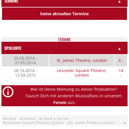
TERMINE
▲
keine aktuellen Termine
TER­MI­NE
SPIELORTE
▲
25.05.2014 -
St. James Theatre, London
6
x
27.05.2014
28.10.2014 -
Leicester Square Theatre,
14
12.04.2015
London
x
Wie ist Deine Meinung zu dieser Produktion?
Tausch Dich mit anderen Musicalfans in unserem
Forum
aus.
Archiv
London
I Need a Doctor
Leicester Square Theatre London
St. James Theatre London